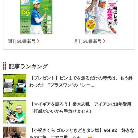
週刊GD最新号
月刊GD最新号
記事ランキング
【プレゼント】ピンまでを測るだけの時代は、もう終
わった! “プラスワン”の「レー...
【マイギアを語ろう】桑木志帆 アイアンは8年愛用
「打感がいいから手放せません!」
【小祝さくら ゴルフときどきタン塩】Vol.92 好きな
ものは魚、ナマコ酢、シャ...