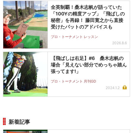
全英制覇！桑木志帆が語っていた
「100Yの精度アップ」「飛ばしの
秘密」を再録！ 藤田寛之から直接
受けたパットのアドバイスも
プロ・トーナメント レッスン
2026.8.6
【飛ばしは右足】#6 桑木志帆の
場合「見えない部分でめっちゃ踏ん
張ってます!」
プロ・トーナメント 月刊GD
2024.1.2
新着記事