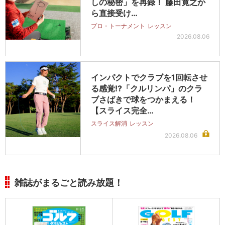
しの秘密」を再録！ 藤田寛之か
ら直接受け…
プロ・トーナメント
レッスン
2026.08.06
インパクトでクラブを1回転させ
る感覚!?「クルリンパ」のクラ
ブさばきで球をつかまえる！
【スライス完全…
スライス解消
レッスン
2026.08.06
雑誌がまるごと読み放題！