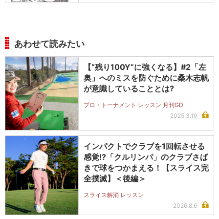
あわせて読みたい
【“残り100Y”に強くなる】#2「左
奥」へのミスを防ぐために桑木志帆
が意識していることとは?
プロ・トーナメント レッスン 月刊GD
2025.3.19
インパクトでクラブを1回転させる
感覚!?「クルリンパ」のクラブさば
きで球をつかまえる！【スライス完
全撲滅】＜後編＞
スライス解消 レッスン
2026.8.6