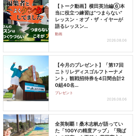
【トーク動画】横田英治編⑥本
当に役立つ練習は“つまらない”
レッスン・オブ・ザ・イヤーが
語るレッスン…
動画
2026.08.06
【今月のプレゼント】「第17回
ニトリレディスゴルフトーナメ
ント」観戦招待券を4日間合計2
0組40名…
プレゼント
2026.08.06
全英制覇！桑木志帆が語ってい
た「100Yの精度アップ」「飛ば