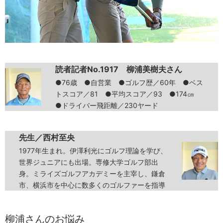
読者記者No.1917 柳浦美樹夫さん
●76歳 ●自営業 ●ゴルフ歴／60年 ●ベス
トスコア／81 ●平均スコア／93 ●174㎝
●ドライバー飛距離／230ヤード
先生／西村至央
1977年生まれ。伊澤利光にゴルフ理論を学び、
世界ジュニアにも出場。専修大学ゴルフ部出
身。ミライズゴルフアカデミーを主宰し、鎌倉
市、横浜市を中心に数多くのゴルファーを指導
柳浦さんのお悩み