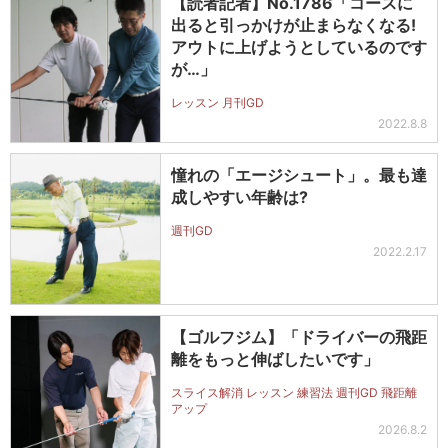
【読者記者】No.1786「コースに
出ると引っかけが止まらなくなる!
アウトに上げようとしているのです
が…」
レッスン 月刊GD
2022.8.8
憧れの「エージシュート」。最も達
成しやすい年齢は?
週刊GD
2022.2.17
【ゴルフジム】「ドライバーの飛距
離をもっと伸ばしたいです」
スライス解消 レッスン 練習法 週刊GD 飛距離
アップ
2026.8.2