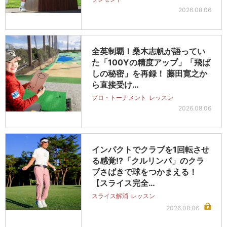
2026.08.06
全英制覇！桑木志帆が語ってい
た「100Yの精度アップ」「飛ば
しの秘密」を再録！ 藤田寛之か
ら直接受け…
プロ・トーナメント
レッスン
2026.08.06
インパクトでクラブを1回転させ
る感覚!?「クルリンパ」のクラ
ブさばきで球をつかまえる！
【スライス完全…
スライス解消
レッスン
2026.08.06