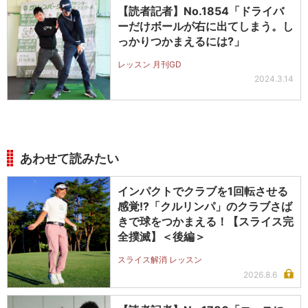
【読者記者】No.1854「ドライバ
ーだけボールが右に出てしまう。し
っかりつかまえるには?」
レッスン 月刊GD
2024.3.14
あわせて読みたい
インパクトでクラブを1回転させる
感覚!?「クルリンパ」のクラブさば
きで球をつかまえる！【スライス完
全撲滅】＜後編＞
スライス解消 レッスン
2026.8.6