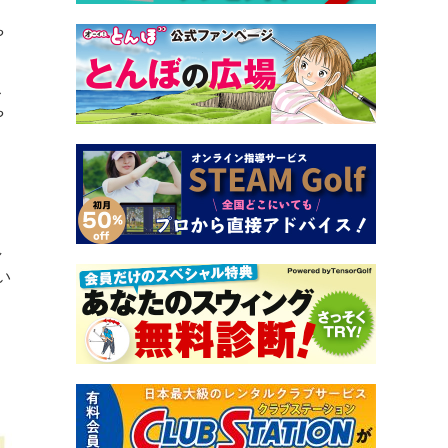
や
。
こ
や
し
い
」