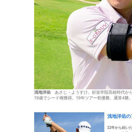
浅地洋佑
あさじ・ようすけ。杉並学院高校時代からト
19歳でシード権獲得。19年ツアー初優勝。通算4勝
浅地洋佑の
22年から続い