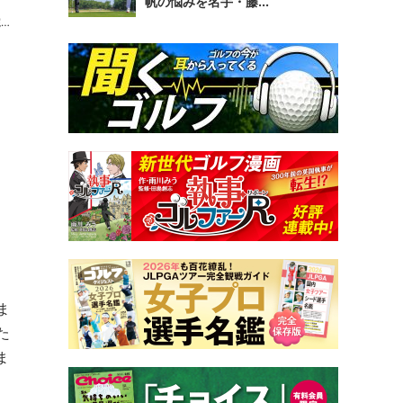
帆の悩みを名手・藤...
ま
た
ま