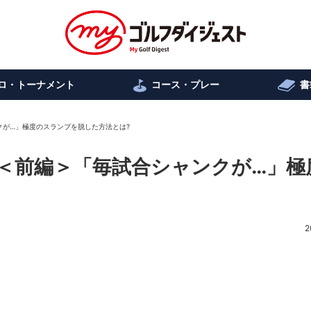
ロ・トーナメント
コース・プレー
書
クが…」極度のスランプを脱した方法とは?
＜前編＞「毎試合シャンクが…」極
2