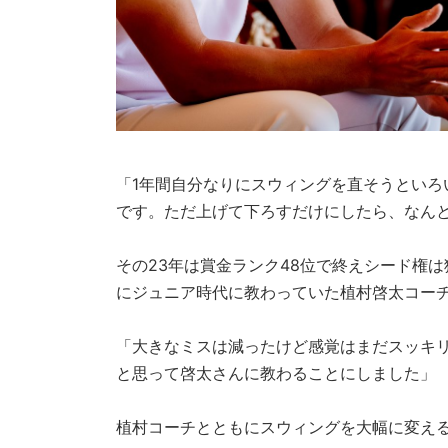
「1年間自分なりにスウィングを直そうとい
です。ただ上げて下ろすだけにしたら、なん
その23年は賞金ランク48位で終えシード権
にジュニア時代に教わっていた植村啓太コー
「大きなミスは減ったけど感覚はまだスッキリ
と思って啓太さんに教わることにしました」
植村コーチとともにスウィングを大幅に変え