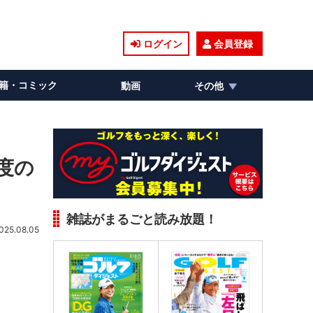
ログイン
会員登録
籍・コミック
動画
その他
度の
雑誌がまるごと読み放題！
025.08.05