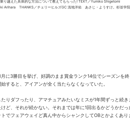
具体的な方法について教えてもらった! TEXT／Yumiko Shigetomi
rihara THANKS／チェリーヒルズGC 浅地洋佑 あさじ・ようすけ。杉並学院
ップアマとしてツアーで活躍し、2011年に18歳でプ……
1月に3勝目を挙げ、好調のまま賞金ランク14位でシーズンを終
開始すると、アイアンが全く当たらなくなっていた。
したりダフったり、アマチュアみたいなミスが1年間ずっと続き
たけど、それが続かない。それまでは年に1回出るかどうかだっ
トでフェアウェイど真ん中からシャンクしてOBとかよくあり