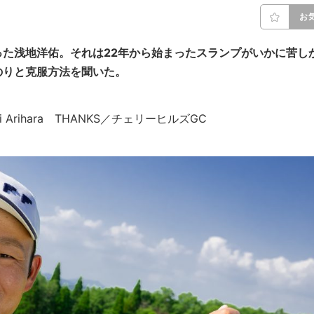
お
た浅地洋佑。それは22年から始まったスランプがいかに苦し
のりと克服方法を聞いた。
oaki Arihara THANKS／チェリーヒルズGC