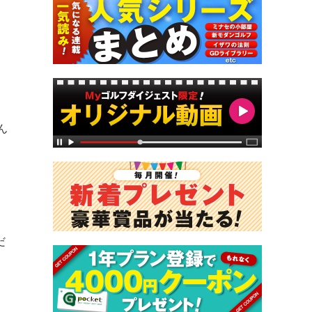
ん
月
だ