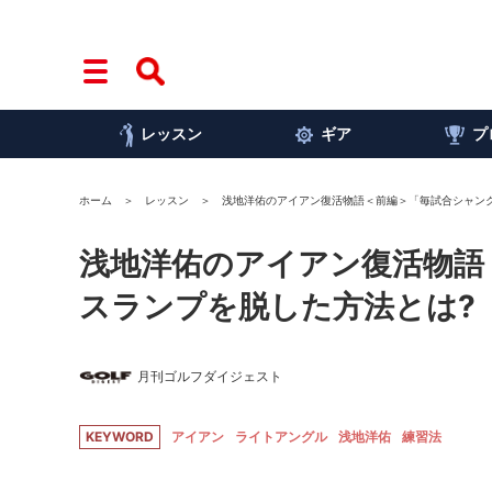
レッスン
ギア
プ
ホーム
レッスン
浅地洋佑のアイアン復活物語＜前編＞「毎試合シャン
浅地洋佑のアイアン復活物語
スランプを脱した方法とは?
月刊ゴルフダイジェスト
KEYWORD
アイアン
ライトアングル
浅地洋佑
練習法