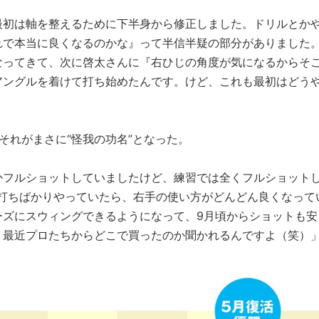
最初は軸を整えるために下半身から修正しました。ドリルとか
れで本当に良くなるのかな』って半信半疑の部分がありました
なってきて、次に啓太さんに『右ひじの角度が気になるからそ
アングルを着けて打ち始めたんです。けど、これも最初はどう
それがまさに“怪我の功名”となった。
かフルショットしていましたけど、練習では全くフルショット
手打ちばかりやっていたら、右手の使い方がどんどん良くなって
ーズにスウィングできるようになって、9月頃からショットも安
、最近プロたちからどこで買ったのか聞かれるんですよ（笑）