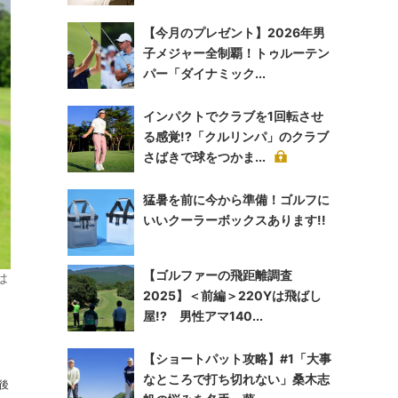
【今月のプレゼント】2026年男
子メジャー全制覇！トゥルーテン
パー「ダイナミック...
インパクトでクラブを1回転させ
る感覚!?「クルリンパ」のクラブ
さばきで球をつかま...
猛暑を前に今から準備！ゴルフに
いいクーラーボックスあります!!
【ゴルファーの飛距離調査
は
2025】＜前編＞220Yは飛ばし
屋!? 男性アマ140...
【ショートパット攻略】#1「大事
なところで打ち切れない」桑木志
後