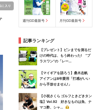
気に入り
か
週刊GD最新号
月刊GD最新号
記事ランキング
【プレゼント】ピンまでを測るだ
けの時代は、もう終わった! “プ
ラスワン”の「レー...
【マイギアを語ろう】桑木志帆
アイアンは8年愛用「打感がいい
から手放せません!」
【小祝さくら ゴルフときどきタン
塩】Vol.92 好きなものは魚、ナ
マコ酢、シャ...