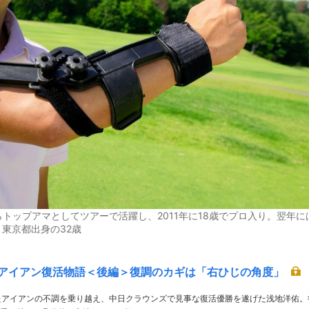
ップアマとしてツアーで活躍し、2011年に18歳でプロ入り。翌年に
。東京都出身の32歳
アイアン復活物語＜後編＞復調のカギは「右ひじの角度」
たアイアンの不調を乗り越え、中日クラウンズで見事な復活優勝を遂げた浅地洋佑。