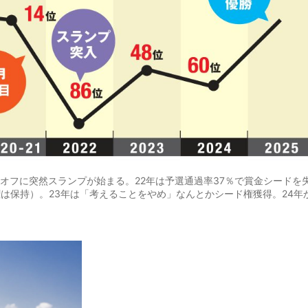
もオフに突然スランプが始まる。22年は予選通過率37％で賞金シードを
権は保持）。23年は「考えることをやめ」なんとかシード権獲得。24年