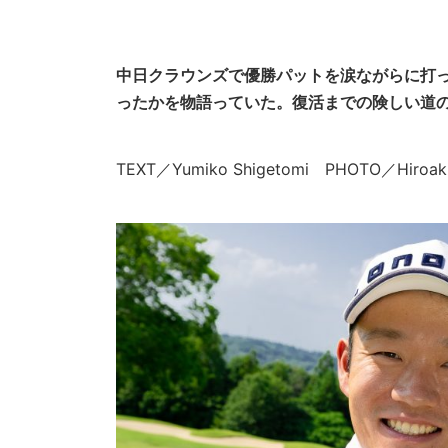
中日クラウンズで優勝パットを涙ながらに打っ
ったかを物語っていた。復活までの険しい道
TEXT／Yumiko Shigetomi PHOTO／Hir