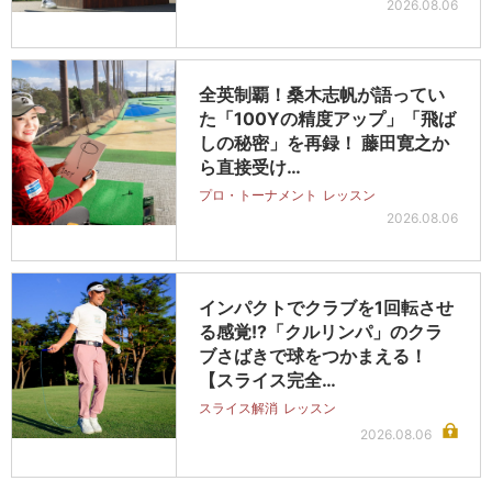
2026.08.06
全英制覇！桑木志帆が語ってい
た「100Yの精度アップ」「飛ば
しの秘密」を再録！ 藤田寛之か
ら直接受け…
プロ・トーナメント
レッスン
2026.08.06
インパクトでクラブを1回転させ
る感覚!?「クルリンパ」のクラ
ブさばきで球をつかまえる！
【スライス完全…
スライス解消
レッスン
2026.08.06