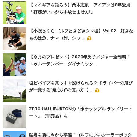
【マイギアを語ろう】桑木志帆 アイアンは8年愛用
「打感がいいから手放せません!」
【小祝さくら ゴルフときどきタン塩】Vol.92 好きな
ものは魚、ナマコ酢、シャ...
【今月のプレゼント】2026年男子メジャー全制覇！
トゥルーテンパー「ダイナミック...
塩ビパイプを真っすぐ投げられる？ ドライバーの飛び
が一変する“遠心力”の使い方【...
ZERO HALLIBURTONの「ポケッタブル ランドリート
ート」（非売品）を...
猛暑を前に今から準備！ゴルフにいいクーラーボック