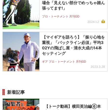
場合「見えない部分でめっちゃ踏ん
張ってます!」
プロ・トーナメント 月刊GD
2024.1.2
【マイギアを語ろう】「振り心地を
重視」「バックライン必須」平均3
02Yの飛ばし屋・清水大成の14本
セッティング
ギア プロ・トーナメント 月刊GD
2023.3.28
新着記事
【トーク動画】横田英治編⑥本