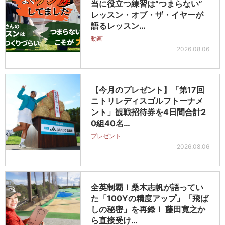
当に役立つ練習は“つまらない”
レッスン・オブ・ザ・イヤーが
語るレッスン…
動画
2026.08.06
【今月のプレゼント】「第17回
ニトリレディスゴルフトーナメ
ント」観戦招待券を4日間合計2
0組40名…
プレゼント
2026.08.06
全英制覇！桑木志帆が語ってい
た「100Yの精度アップ」「飛ば
しの秘密」を再録！ 藤田寛之か
ら直接受け…