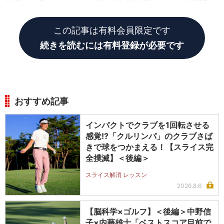
し大きいから、ちょっと弱めに打とうとしたら……。
この記事は有料会員限定です
続きを読むには有料登録が必要です
おすすめ記事
インパクトでクラブを1回転させる
感覚!?「クルリンパ」のクラブさば
きで球をつかまえる！【スライス完
全撲滅】＜後編＞
スライス解消 レッスン
2026.8.6
【脳科学×ゴルフ】＜後編＞中野信
子×内藤雄士「ベストスコア目前で