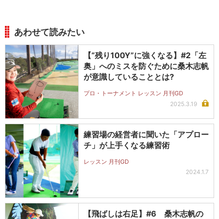
あわせて読みたい
【“残り100Y”に強くなる】#2「左
奥」へのミスを防ぐために桑木志帆
が意識していることとは?
プロ・トーナメント レッスン 月刊GD
2025.3.19
練習場の経営者に聞いた「アプロー
チ」が上手くなる練習術
レッスン 月刊GD
2024.1.7
【飛ばしは右足】#6 桑木志帆の