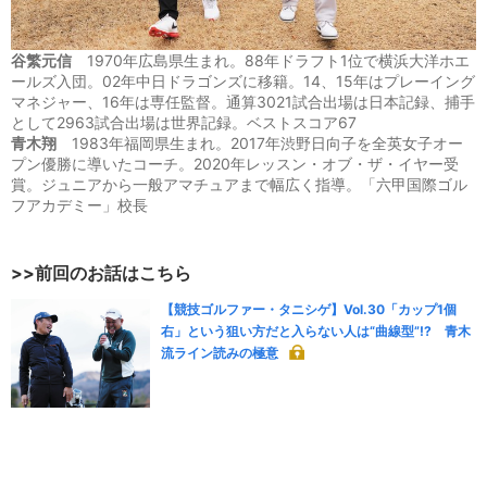
谷繁元信
1970年広島県生まれ。88年ドラフト1位で横浜大洋ホエ
ールズ入団。02年中日ドラゴンズに移籍。14、15年はプレーイング
マネジャー、16年は専任監督。通算3021試合出場は日本記録、捕手
として2963試合出場は世界記録。ベストスコア67
青木翔
1983年福岡県生まれ。2017年渋野日向子を全英女子オー
プン優勝に導いたコーチ。2020年レッスン・オブ・ザ・イヤー受
賞。ジュニアから一般アマチュアまで幅広く指導。「六甲国際ゴル
フアカデミー」校長
>>前回のお話はこちら
【競技ゴルファー・タニシゲ】Vol.30「カップ1個
右」という狙い方だと入らない人は“曲線型”!? 青木
流ライン読みの極意