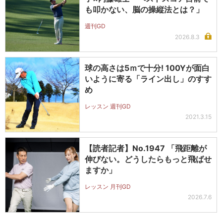
も叩かない、脳の操縦法とは？」
週刊GD
2026.8.3
球の高さは5ｍで十分! 100Yが面白
いように寄る「ライン出し」のすす
め
レッスン 週刊GD
2021.3.15
【読者記者】No.1947 「飛距離が
伸びない。どうしたらもっと飛ばせ
ますか」
レッスン 月刊GD
2026.7.6