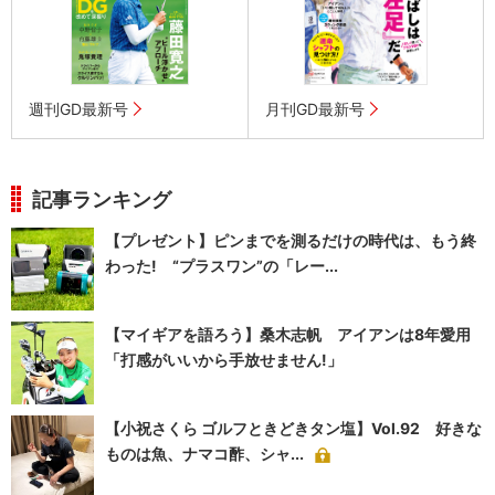
週刊GD最新号
月刊GD最新号
記事ランキング
【プレゼント】ピンまでを測るだけの時代は、もう終
わった! “プラスワン”の「レー...
【マイギアを語ろう】桑木志帆 アイアンは8年愛用
「打感がいいから手放せません!」
【小祝さくら ゴルフときどきタン塩】Vol.92 好きな
ものは魚、ナマコ酢、シャ...