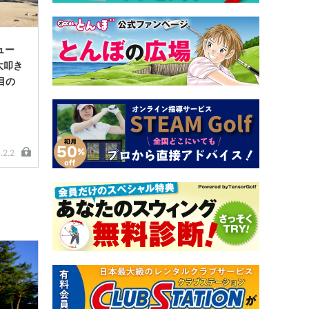
ュー
大叩き
目の
.2.2