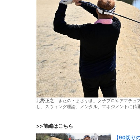
北野正之
きたの・まさゆき。女子プロやアマチュア
し、スウィング理論、メンタル、マネジメントに精通
>>前編はこちら
【90切り