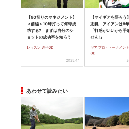
【90切りのマネジメント】
【マイギアを語ろう
＜前編＞10球打って何球成
志帆 アイアンは8
功する? まずは自分のシ
「打感がいいから手
ョットの成功率を知ろう
せん!」
レッスン 週刊GD
ギア プロ・トーナメント
GD
2025.4.1
2
あわせて読みたい