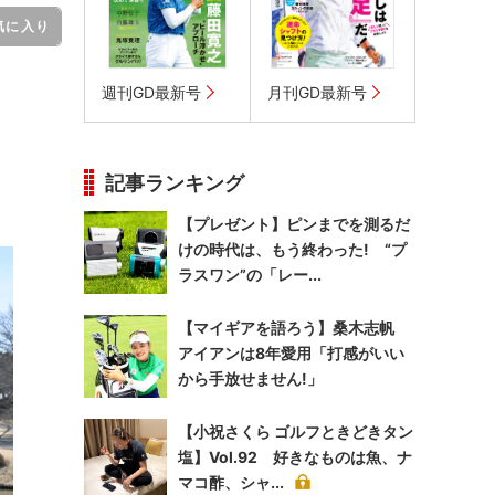
気に入り
週刊GD最新号
月刊GD最新号
記事ランキング
【プレゼント】ピンまでを測るだ
けの時代は、もう終わった! “プ
ラスワン”の「レー...
【マイギアを語ろう】桑木志帆
アイアンは8年愛用「打感がいい
から手放せません!」
【小祝さくら ゴルフときどきタン
塩】Vol.92 好きなものは魚、ナ
マコ酢、シャ...