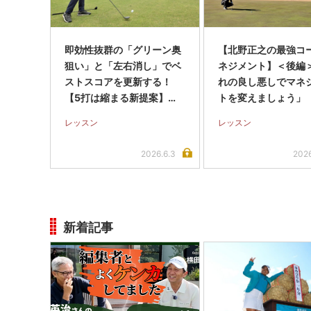
即効性抜群の「グリーン奥
【北野正之の最強コ
狙い」と「左右消し」でベ
ネジメント】＜後編
ストスコアを更新する！
れの良し悪しでマネ
【5打は縮まる新提案】＜
トを変えましょう」
後編＞
レッスン
レッスン
2026.6.3
2026
新着記事