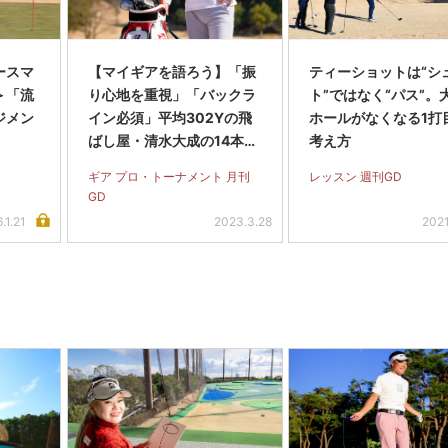
ースマ
【マイギアを語ろう】「振
ティーショットは“シ
＞「流
り心地を重視」「バックラ
ト”ではなく“パス”。
ジメン
イン必須」平均302Yの飛
ホールがなくなる1打
ばし屋・清水大成の14本セ
考え方
ッティング
ギア プロ・トーナメント 月刊
レッスン 週刊GD
GD
.1.21
2023.3.28
2021