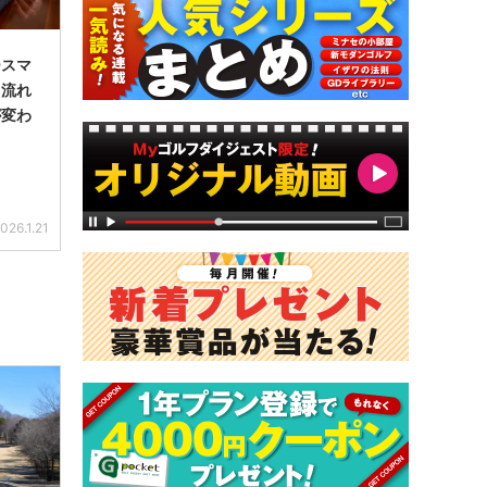
ースマ
＞流れ
が変わ
026.1.21