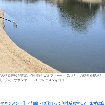
の指導経験が豊富。伸び悩むゴルファーへ「気づき」の指導を得意と
。茨城・サザンヤードCCでレッスンを行う
のマネジメント】＜前編＞10球打って何球成功する? まずは自