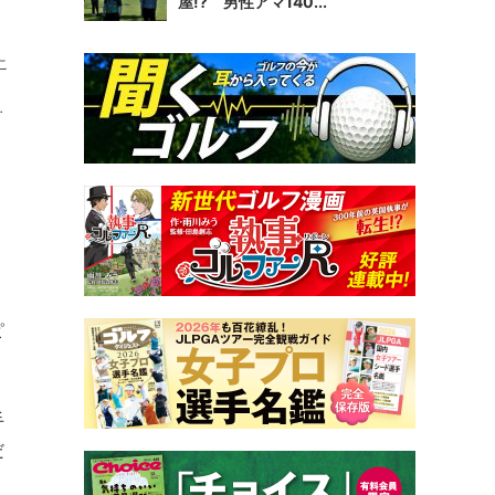
屋!? 男性アマ140...
こ
ト
ピ
手
だ
ミ