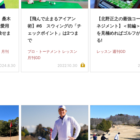
】桑木
【飛んで止まるアイアン
【北野正之の最強コ
年愛用
術】#6 スウィングの「チ
ネジメント】＜前編
放せま
ェックポイント」は2つま
を見極めればゴルフ
で
る!
 月刊
プロ・トーナメント レッスン
レッスン 週刊GD
月刊GD
024.8.30
2022.10.30
2