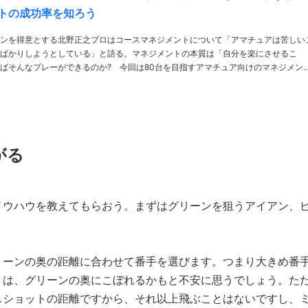
トの成功率を知ろう
ンを得意とする北野正之プロはコースマネジメントについて「アマチュアは苦しい
ばかりしようとしている」と語る。マネジメントの本質は「自分を楽にさせるこ
ばそんなプレーができるのか? 今回は80台を目指すアマチュア向けのマネジメン
ドCC 北野正之 きたの・
がる
ノウハウを教えてもらおう。まずはグリーンを狙うアイアン、
リーンの奥の距離に合わせて番手を選びます。つまり大きめ番
くは、グリーンの奥にこぼれるかもと不安に思うでしょう。た
スショットの距離ですから、それ以上飛ぶことはないですし、