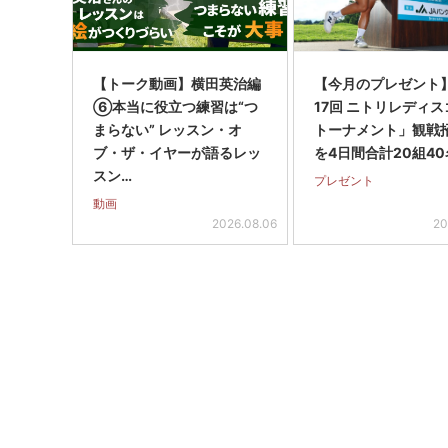
【トーク動画】横田英治編
【今月のプレゼント
⑥本当に役立つ練習は“つ
17回 ニトリレディ
まらない” レッスン・オ
トーナメント」観戦
ブ・ザ・イヤーが語るレッ
を4日間合計20組40
スン…
プレゼント
動画
2026.08.06
20