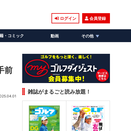
ログイン
会員登録
籍・コミック
動画
その他
手前
雑誌がまるごと読み放題！
025.04.01