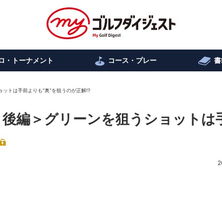
ロ・トーナメント
コース・プレー
書
ットは手前よりも“奥”を狙うのが正解!?
＜後編＞グリーンを狙うショットは
2