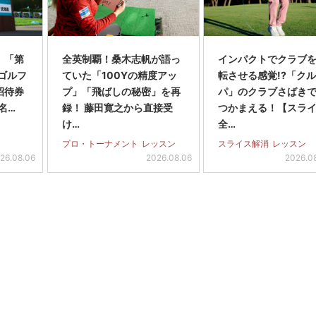
】「第
全英制覇！桑木志帆が語っ
インパクトでクラブを
スゴルフ
ていた「100Yの精度アッ
転させる感覚!?「ク
招待券
プ」「飛ばしの秘密」を再
パ」のクラブさばき
名…
録！ 藤田寛之から直接受
つかまえる！【スラ
け…
全…
プロ・トーナメント
レッスン
スライス解消
レッスン
26.08.06
2026.08.06
2026.0