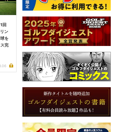
1回
ルリン
で球を
イス完
8.06