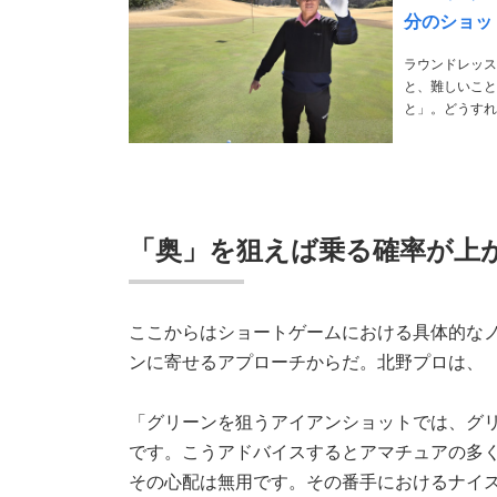
分のショッ
ラウンドレッス
と、難しいこと
と」。どうすれ
を教えてもらった。 PHOTO／Yasuo Masuda THANKS／サザンヤー
ま……
「奥」を狙えば乗る確率が上
ここからはショートゲームにおける具体的な
ンに寄せるアプローチからだ。北野プロは、
「グリーンを狙うアイアンショットでは、グ
です。こうアドバイスするとアマチュアの多
その心配は無用です。その番手におけるナイ