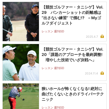
【競技ゴルファー・タニシゲ】Vol.
29 バンカーショットの距離感は
“出さない練習” で掴む!? – Myゴ
ルフダイジェスト
レッスン 週刊GD
2025.4.7
【競技ゴルファー・タニシゲ】Vol.
20「課題のアプローチを最終調整!
増やした技術でいざ決戦へ」
レッスン 週刊GD
2024.11.4
狭いホールが怖くなくなる! 絶対に
曲げたくないときのドライバーテク
ニック
レッスン 週刊GD