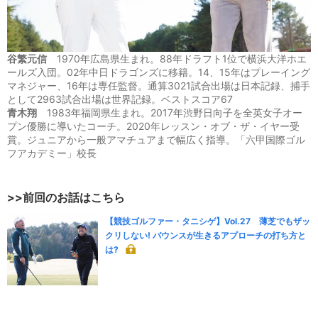
谷繁元信
1970年広島県生まれ。88年ドラフト1位で横浜大洋ホエ
ールズ入団。02年中日ドラゴンズに移籍。14、15年はプレーイング
マネジャー、16年は専任監督。通算3021試合出場は日本記録、捕手
として2963試合出場は世界記録。ベストスコア67
青木翔
1983年福岡県生まれ。2017年渋野日向子を全英女子オー
プン優勝に導いたコーチ。2020年レッスン・オブ・ザ・イヤー受
賞。ジュニアから一般アマチュアまで幅広く指導。「六甲国際ゴル
フアカデミー」校長
>>前回のお話はこちら
【競技ゴルファー・タニシゲ】Vol.27 薄芝でもザッ
クリしない! バウンスが生きるアプローチの打ち方と
は?