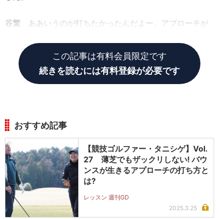
谷繁
ああいうのが打ちたかったんだよー。アプローチが
苦手の俺でもできるんだから、みんなできるって!
この記事は有料会員限定です
続きを読むには有料登録が必要です
おすすめ記事
【競技ゴルファー・タニシゲ】Vol.
27 薄芝でもザックリしない! バウ
ンスが生きるアプローチの打ち方と
は?
レッスン 週刊GD
2025.3.25