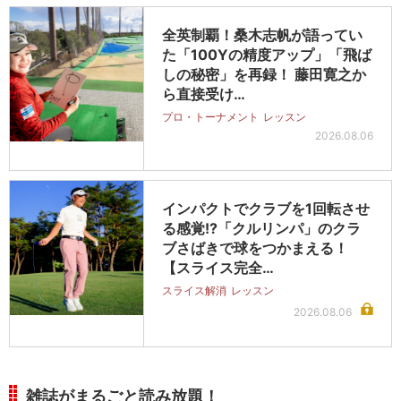
全英制覇！桑木志帆が語ってい
た「100Yの精度アップ」「飛ば
しの秘密」を再録！ 藤田寛之か
ら直接受け…
プロ・トーナメント
レッスン
2026.08.06
インパクトでクラブを1回転させ
る感覚!?「クルリンパ」のクラ
ブさばきで球をつかまえる！
【スライス完全…
スライス解消
レッスン
2026.08.06
雑誌がまるごと読み放題！