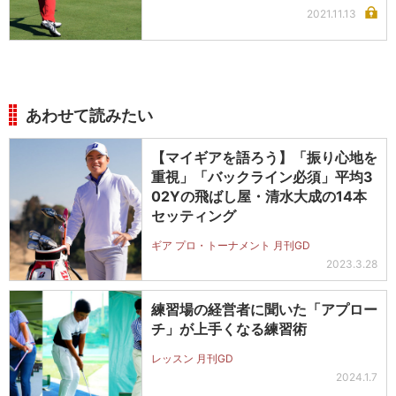
2021.11.13
あわせて読みたい
【マイギアを語ろう】「振り心地を
重視」「バックライン必須」平均3
02Yの飛ばし屋・清水大成の14本
セッティング
ギア プロ・トーナメント 月刊GD
2023.3.28
練習場の経営者に聞いた「アプロー
チ」が上手くなる練習術
レッスン 月刊GD
2024.1.7