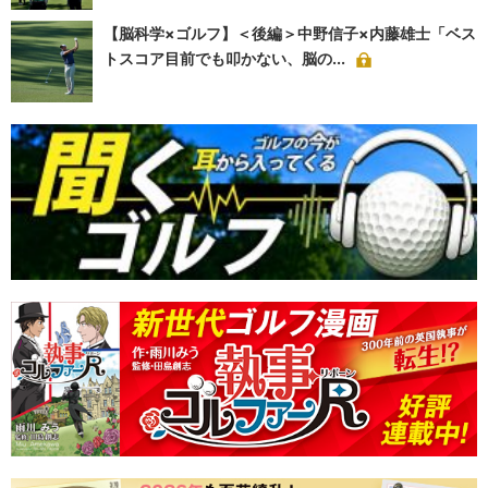
【脳科学×ゴルフ】＜後編＞中野信子×内藤雄士「ベス
トスコア目前でも叩かない、脳の...