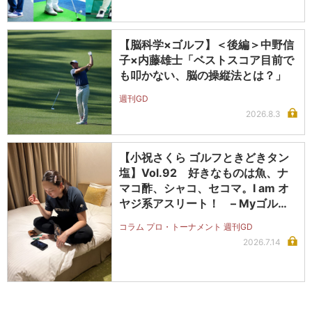
【脳科学×ゴルフ】＜後編＞中野信
子×内藤雄士「ベストスコア目前で
も叩かない、脳の操縦法とは？」
週刊GD
2026.8.3
【小祝さくら ゴルフときどきタン
塩】Vol.92 好きなものは魚、ナ
マコ酢、シャコ、セコマ。I am オ
ヤジ系アスリート！ – Myゴルフ
ダイジェスト
コラム プロ・トーナメント 週刊GD
2026.7.14