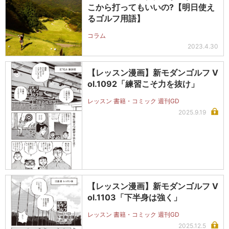
こから打ってもいいの?【明日使え
るゴルフ用語】
コラム
2023.4.30
【レッスン漫画】新モダンゴルフ V
ol.1092「練習こそ力を抜け」
レッスン 書籍・コミック 週刊GD
2025.9.19
【レッスン漫画】新モダンゴルフ V
ol.1103「下半身は強く」
レッスン 書籍・コミック 週刊GD
2025.12.5