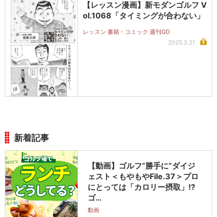
【レッスン漫画】新モダンゴルフ V
ol.1068「タイミングが合わない」
レッスン 書籍・コミック 週刊GD
2025.3.21
新着記事
【動画】ゴルフ“勝手に”ダイジ
ェスト＜もやもやFile.37＞プロ
にとっては「カロリー摂取」!?
ゴ…
動画