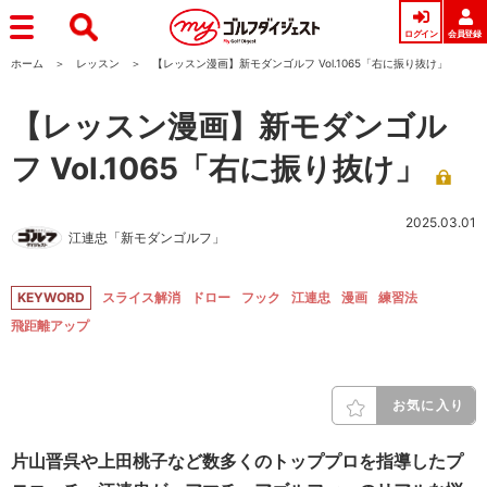
ログイン
会員登録
ホーム
レッスン
【レッスン漫画】新モダンゴルフ Vol.1065「右に振り抜け」
【レッスン漫画】新モダンゴル
フ Vol.1065「右に振り抜け」
2025.03.01
江連忠「新モダンゴルフ」
KEYWORD
スライス解消
ドロー
フック
江連忠
漫画
練習法
飛距離アップ
お気に入り
片山晋呉や上田桃子など数多くのトッププロを指導したプ