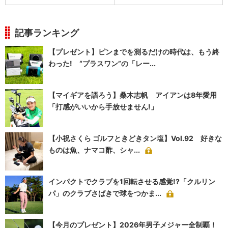
記事ランキング
【プレゼント】ピンまでを測るだけの時代は、もう終
わった! “プラスワン”の「レー...
【マイギアを語ろう】桑木志帆 アイアンは8年愛用
「打感がいいから手放せません!」
【小祝さくら ゴルフときどきタン塩】Vol.92 好きな
ものは魚、ナマコ酢、シャ...
インパクトでクラブを1回転させる感覚!?「クルリン
パ」のクラブさばきで球をつかま...
【今月のプレゼント】2026年男子メジャー全制覇！