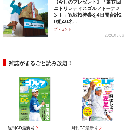
【今月のプレゼント】「第17回
ニトリレディスゴルフトーナメ
ント」観戦招待券を4日間合計2
0組40名…
プレゼント
2026.08.06
雑誌がまるごと読み放題！
週刊GD最新号
月刊GD最新号