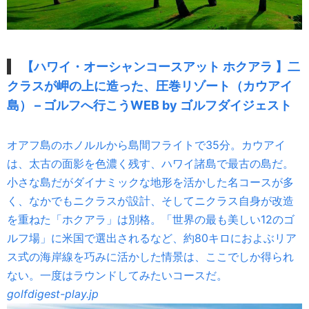
【ハワイ・オーシャンコースアット ホクアラ 】二
クラスが岬の上に造った、圧巻リゾート（カウアイ
島） – ゴルフへ行こうWEB by ゴルフダイジェスト
オアフ島のホノルルから島間フライトで35分。カウアイ
は、太古の面影を色濃く残す、ハワイ諸島で最古の島だ。
小さな島だがダイナミックな地形を活かした名コースが多
く、なかでもニクラスが設計、そしてニクラス自身が改造
を重ねた「ホクアラ」は別格。「世界の最も美しい12のゴ
ルフ場」に米国で選出されるなど、約80キロにおよぶリア
ス式の海岸線を巧みに活かした情景は、ここでしか得られ
ない。一度はラウンドしてみたいコースだ。
golfdigest-play.jp