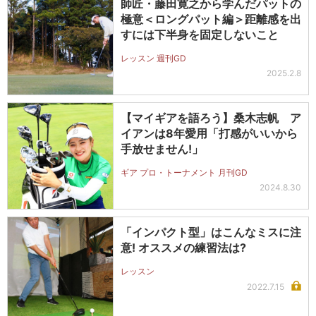
師匠・藤田寛之から学んだパットの
極意＜ロングパット編＞距離感を出
すには下半身を固定しないこと
レッスン 週刊GD
2025.2.8
【マイギアを語ろう】桑木志帆 ア
イアンは8年愛用「打感がいいから
手放せません!」
ギア プロ・トーナメント 月刊GD
2024.8.30
「インパクト型」はこんなミスに注
意! オススメの練習法は?
レッスン
2022.7.15