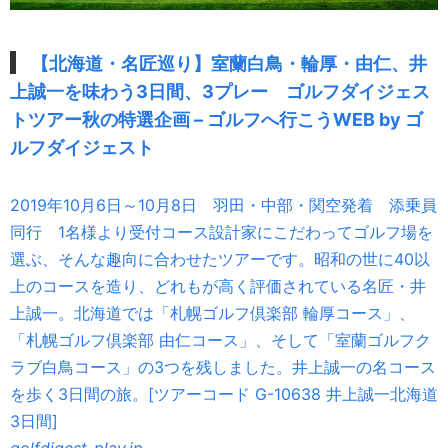
【北海道・名匠巡り】室蘭白鳥・輪厚・由仁、井
上誠一を味わう3日間、3プレー ゴルフダイジェス
トツアー秋の特選企画 – ゴルフへ行こうWEB by ゴ
ルフダイジェスト
2019年10月6日～10月8日 羽田・中部・関空発着 添乗員
同行 1名様より受付コース設計家にこだわってゴルフ場を
選ぶ、そんな趣向に合わせたツアーです。昭和の世に40以
上のコースを造り、どれもが高く評価されている名匠・井
上誠一。北海道では「札幌ゴルフ倶楽部 輪厚コース」、
「札幌ゴルフ倶楽部 由仁コース」、そして「室蘭ゴルフク
ラブ白鳥コース」の3つを残しました。井上誠一の名コース
を歩く3日間の旅。[ツアーコード G-10638 井上誠一北海道
3日間]
golfdigest-play.jp