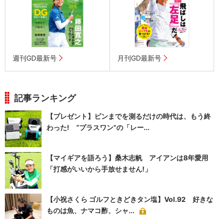
週刊GD最新号
月刊GD最新号
記事ランキング
【プレゼント】ピンまでを測るだけの時代は、もう終
わった! “プラスワン”の「レー...
【マイギアを語ろう】桑木志帆 アイアンは8年愛用
「打感がいいから手放せません!」
【小祝さくら ゴルフときどきタン塩】Vol.92 好きな
ものは魚、ナマコ酢、シャ...