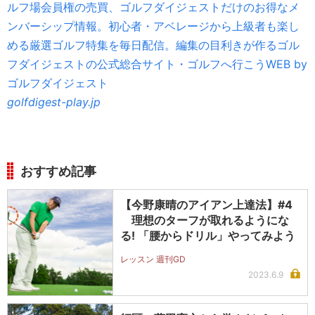
ルフ場会員権の売買、ゴルフダイジェストだけのお得なメ
ンバーシップ情報。初心者・アベレージから上級者も楽し
める厳選ゴルフ特集を毎日配信。編集の目利きが作るゴル
フダイジェストの公式総合サイト・ゴルフへ行こうWEB by
ゴルフダイジェスト
golfdigest-play.jp
おすすめ記事
【今野康晴のアイアン上達法】#4
理想のターフが取れるようにな
る! 「腰からドリル」やってみよう
レッスン 週刊GD
2023.6.9