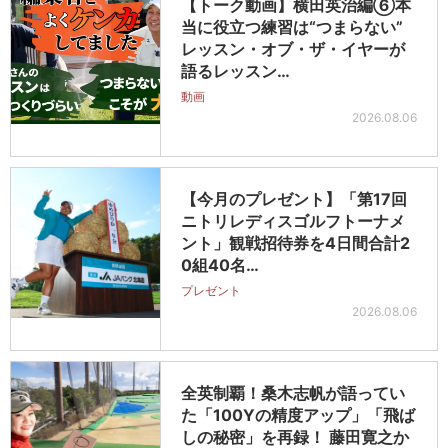
【トーク動画】横田英治編⑥本
当に役立つ練習は“つまらない”
レッスン・オブ・ザ・イヤーが
語るレッスン…
動画
2026.08.06
【今月のプレゼント】「第17回
ニトリレディスゴルフトーナメ
ント」観戦招待券を4日間合計2
0組40名…
プレゼント
2026.08.06
全英制覇！桑木志帆が語ってい
た「100Yの精度アップ」「飛ば
しの秘密」を再録！ 藤田寛之か