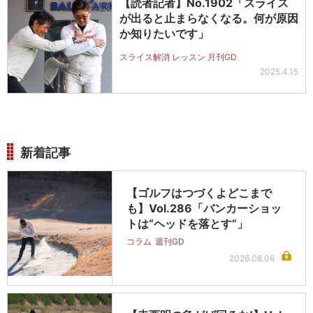
【読者記者】No.1902「スライス
が出ると止まらなくなる。何が原因
か知りたいです」
スライス解消 レッスン 月刊GD
2025.4.15
新着記事
【ゴルフはつづくよどこまで
も】Vol.286「バンカーショッ
トは“ヘッドを落とす”」
コラム
週刊GD
2026.08.06