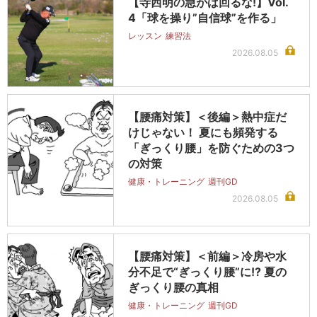
【寺西明の急がば回るな!】Vol.
4「球を操り”自信球”を作る」
レッスン
練習法
2026.08.05
【腰痛対策】＜後編＞熱中症だ
けじゃない！ 夏にも頻発する
「ぎっくり腰」を防ぐための3つ
の対策
健康・トレーニング
週刊GD
2026.08.05
【腰痛対策】＜前編＞冷房や水
分不足で“ぎっくり腰”に!? 夏の
ぎっくり腰の真相
健康・トレーニング
週刊GD