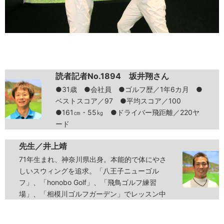
読者記者No.1894 坂井翔さん
●31歳 ●会社員 ●ゴルフ歴／1年6カ月 ●
ベストスコア／97 ●平均スコア／100
●161㎝・55㎏ ●ドライバー飛距離／220ヤ
ード
先生／井上靖
71年生まれ、神奈川県出身。本能的で体にやさ
しいスウィングを追求。「八王子ニューゴル
フ」、「honobo Golf」、「飛鳥ゴルフ練習
場」、「相模川ゴルフガーデン」でレッスン中