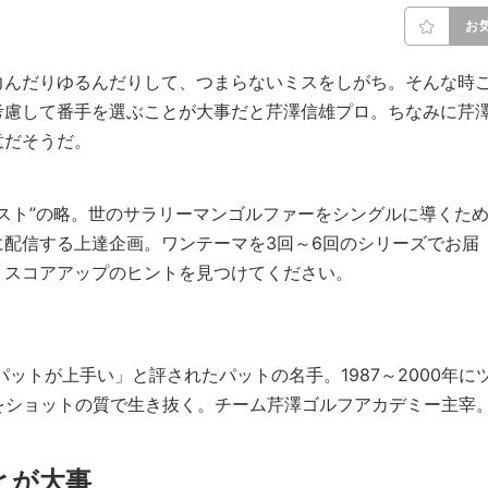
お
力んだりゆるんだりして、つまらないミスをしがち。そんな時
考慮して番手を選ぶことが大事だと芹澤信雄プロ。ちなみに芹
意だそうだ。
ェスト”の略。世のサラリーマンゴルファーをシングルに導くた
配信する上達企画。ワンテーマを3回～6回のシリーズでお届
、スコアアップのヒントを見つけてください。
パットが上手い」と評されたパットの名手。1987～2000年に
をショットの質で生き抜く。チーム芹澤ゴルフアカデミー主宰
とが大事