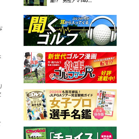
屋!? 男性アマ140...
な
本
り
変
て