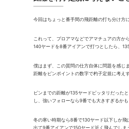
今回はちょっと番手間の飛距離の打ち分け方
これって、プロアマなどでアマチュアの方から
140ヤードを8番アイアンで打つとしたら、1
僕はまず、この質問の仕方自体に問題を感じ
距離をピンポイントの数字で杓子定規に考え
ピンまでの距離が135ヤードピッタリだった
し、強いフォローなら9番でも大きすぎるかも
冬の寒い時期なら8番で130ヤード以下しか
出て9番アイアンで150ヤード近く飛んでしま