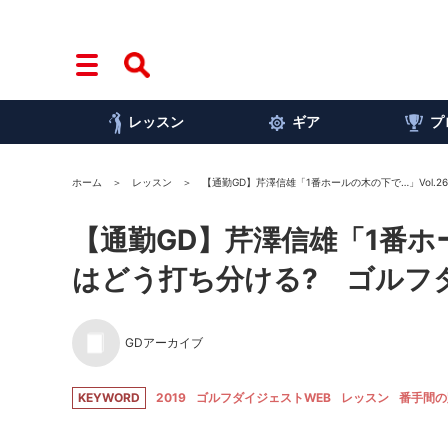
レッスン
ギア
プ
ホーム
レッスン
【通勤GD】芹澤信雄「1番ホールの木の下で…」Vol.
【通勤GD】芹澤信雄「1番ホー
はどう打ち分ける? ゴルフ
GDアーカイブ
KEYWORD
2019
ゴルフダイジェストWEB
レッスン
番手間の