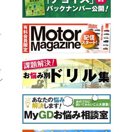
打
ト
打
ン
、