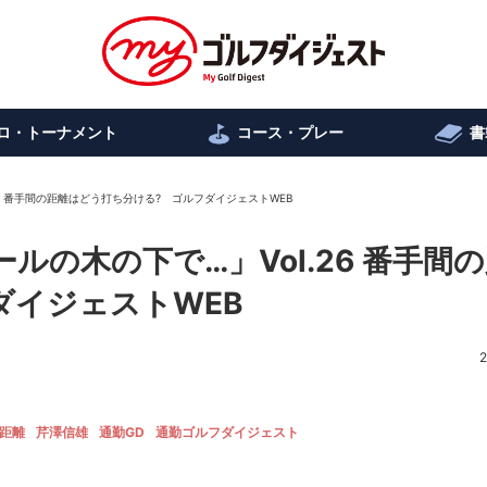
ロ・トーナメント
コース・プレー
書
26 番手間の距離はどう打ち分ける? ゴルフダイジェストWEB
ルの木の下で…」Vol.26 番手間
ダイジェストWEB
2
距離
芹澤信雄
通勤GD
通勤ゴルフダイジェスト