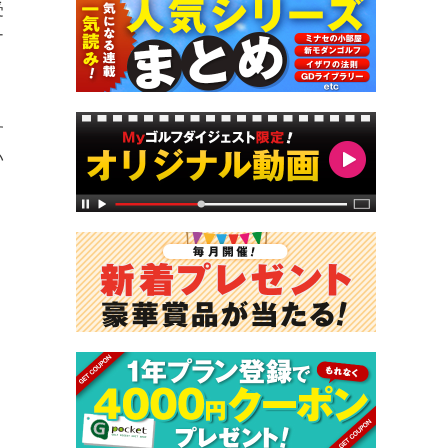
受
ナ
す
い