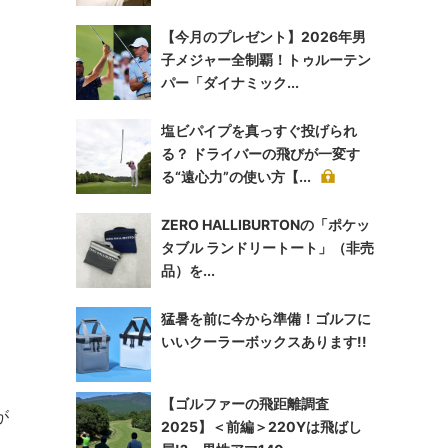
【今月のプレゼント】2026年男
子メジャー全制覇！トゥルーテン
パー「ダイナミック...
塩ビパイプを真っすぐ投げられ
、
る？ ドライバーの飛びが一変す
る“遠心力”の使い方【...
ZERO HALLIBURTONの「ポケッ
、
タブル ランドリートート」（非売
品）を...
猛暑を前に今から準備！ゴルフに
いいクーラーボックスあります!!
【ゴルファーの飛距離調査
が
2025】＜前編＞220Yは飛ばし