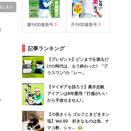
気に入り
こ
週刊GD最新号
月刊GD最新号
澤
記事ランキング
め
【プレゼント】ピンまでを測るだ
けの時代は、もう終わった! “プ
ラスワン”の「レー...
【マイギアを語ろう】桑木志帆
アイアンは8年愛用「打感がいい
ツ
から手放せません!」
。
【小祝さくら ゴルフときどきタン
塩】Vol.92 好きなものは魚、ナ
マコ酢、シャ...