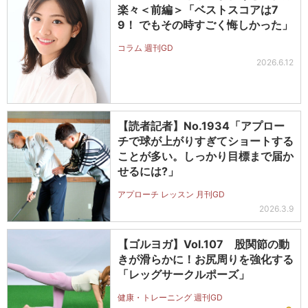
楽々＜前編＞「ベストスコアは7
9！ でもその時すごく悔しかった」
コラム 週刊GD
2026.6.12
【読者記者】No.1934「アプロー
チで球が上がりすぎてショートする
ことが多い。しっかり目標まで届か
せるには?」
アプローチ レッスン 月刊GD
2026.3.9
【ゴルヨガ】Vol.107 股関節の動
きが滑らかに！お尻周りを強化する
「レッグサークルポーズ」
健康・トレーニング 週刊GD