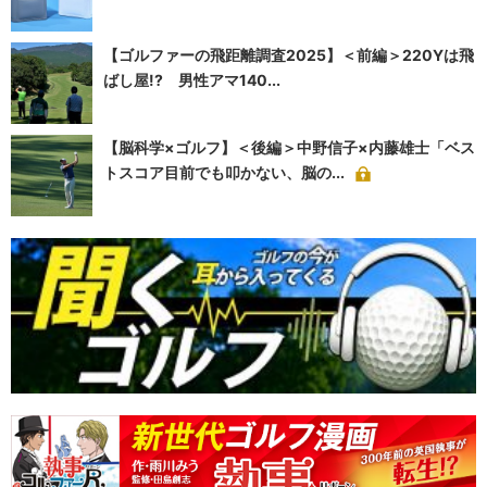
【ゴルファーの飛距離調査2025】＜前編＞220Yは飛
ばし屋!? 男性アマ140...
【脳科学×ゴルフ】＜後編＞中野信子×内藤雄士「ベス
トスコア目前でも叩かない、脳の...