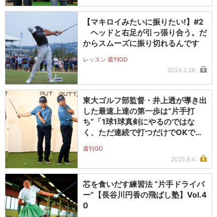
【マキロイみたいに振りたい!】#2
ヘッドと右足が引っ張り合う。だ
からスムーズに振り切れるんです
レッスン 週刊GD
2024.2.26
東大ゴルフ部監督・井上透が導き出
した最速上達の第一歩は“片手打
ち”「1球1球真剣にやるのではな
く、ただ連続で打つだけでOKで
す」
週刊GD
2025.9.4
芯を食いだす練習法 “片手ドライバ
ー”【長谷川円香の飛ばし塾】Vol.4
0