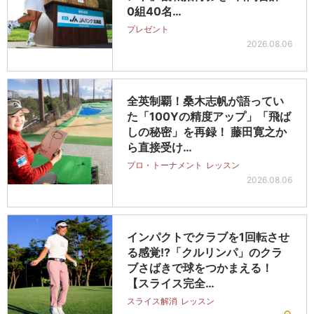
0組40名…
プレゼント
2026.08.06
全英制覇！桑木志帆が語ってい
た「100Yの精度アップ」「飛ば
しの秘密」を再録！ 藤田寛之か
ら直接受け…
プロ・トーナメント
レッスン
2026.08.06
インパクトでクラブを1回転させ
る感覚!?「クルリンパ」のクラ
ブさばきで球をつかまえる！
【スライス完全…
スライス解消
レッスン