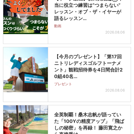
当に役立つ練習は“つまらない”
レッスン・オブ・ザ・イヤーが
語るレッスン…
動画
2026.08.06
【今月のプレゼント】「第17回
ニトリレディスゴルフトーナメ
ント」観戦招待券を4日間合計2
0組40名…
プレゼント
2026.08.06
全英制覇！桑木志帆が語ってい
た「100Yの精度アップ」「飛ば
しの秘密」を再録！ 藤田寛之か