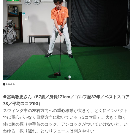
●冨島敦史さん（57歳／身長171cm／ゴルフ歴37年／ベストスコア
78／平均スコア93）
スウィング中の左右方向への重心移動が大きく、とくにインパクト
では重心がかなり目標方向に動いている（3コマ目）。大きく動く
体に腕の振りや手首のコック、アンコックがついていけないと、い
わゆる「振り遅れ」となりフェースは開きやすい