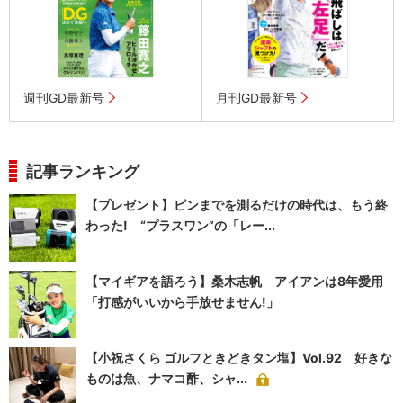
週刊GD最新号
月刊GD最新号
記事ランキング
【プレゼント】ピンまでを測るだけの時代は、もう終
わった! “プラスワン”の「レー...
【マイギアを語ろう】桑木志帆 アイアンは8年愛用
「打感がいいから手放せません!」
【小祝さくら ゴルフときどきタン塩】Vol.92 好きな
ものは魚、ナマコ酢、シャ...