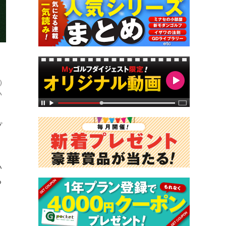
）
い
プ
い
る