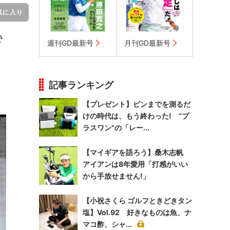
気に入り
で
週刊GD最新号
月刊GD最新号
記事ランキング
【プレゼント】ピンまでを測るだ
けの時代は、もう終わった! “プ
ラスワン”の「レー...
【マイギアを語ろう】桑木志帆
アイアンは8年愛用「打感がいい
から手放せません!」
【小祝さくら ゴルフときどきタン
塩】Vol.92 好きなものは魚、ナ
マコ酢、シャ...