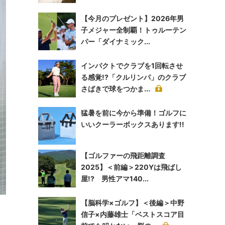
【今月のプレゼント】2026年男
子メジャー全制覇！トゥルーテン
パー「ダイナミック...
インパクトでクラブを1回転させ
る感覚!?「クルリンパ」のクラブ
さばきで球をつかま...
猛暑を前に今から準備！ゴルフに
いいクーラーボックスあります!!
【ゴルファーの飛距離調査
2025】＜前編＞220Yは飛ばし
屋!? 男性アマ140...
【脳科学×ゴルフ】＜後編＞中野
信子×内藤雄士「ベストスコア目