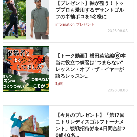
【プレゼント】軸が整う！トッ
ププロも愛用するデサントゴル
フの半袖ポロを1名様に
information
プレゼント
2026.08.08
【トーク動画】横田英治編⑥本
当に役立つ練習は“つまらない”
レッスン・オブ・ザ・イヤーが
語るレッスン…
動画
2026.08.06
【今月のプレゼント】「第17回
ニトリレディスゴルフトーナメ
ント」観戦招待券を4日間合計2
0組40名…