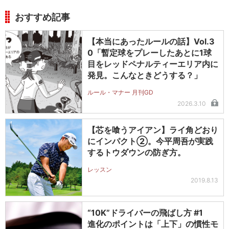
おすすめ記事
【本当にあったルールの話】Vol.3
0「暫定球をプレーしたあとに1球
目をレッドペナルティーエリア内に
発見。こんなときどうする？」
ルール・マナー 月刊GD
2026.3.10
【芯を喰うアイアン】ライ角どおり
にインパクト②。今平周吾が実践
するトウダウンの防ぎ方。
レッスン
2019.8.13
“10K”ドライバーの飛ばし方 #1
進化のポイントは「上下」の慣性モ