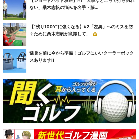
【ショートパット攻略】#1「大事なところで打ち切れ
ない」桑木志帆の悩みを名手・藤...
【“残り100Y”に強くなる】#2「左奥」へのミスを防
ぐために桑木志帆が意識して...
猛暑を前に今から準備！ゴルフにいいクーラーボック
スあります!!