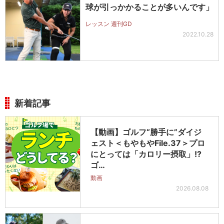
球が引っかかることが多いんです」
レッスン 週刊GD
2022.10.28
新着記事
【動画】ゴルフ“勝手に”ダイジ
ェスト＜もやもやFile.37＞プロ
にとっては「カロリー摂取」!?
ゴ…
動画
2026.08.08