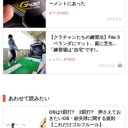
ーメントにあった
ギア 月刊GD
2024.6.12
【クラチャンたちの練習法】File 5
ベランダにマット、庭に芝生…
「練習場は“自宅”です!」
レッスン 月刊GD
2022.3.30
あわせて読みたい
OBは1罰打? 2罰打? 押さえてお
きたいOB・紛失球に関する規則
【これだけゴルフルール】