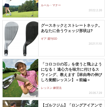
ルール・マナー
2022.2.26
グースネックとストレートネック。
あなたに合うウェッジ形状は?
ギア 週刊GD
2021.11.10
「コロコロの芯」を使うと飛ぶよう
になる！ 遠心力を味方に付けるス
ウィング、教えます【林由寿の伸び
しろ覚醒レッスン】＜前編＞
レッスン 練習法
2026.7.29
【ゴルフジム】「ロングアイアンで