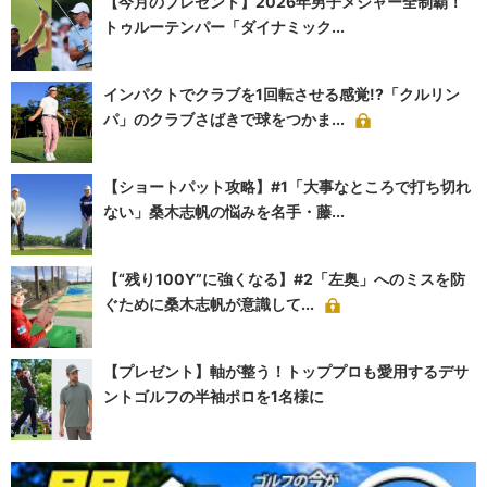
【今月のプレゼント】2026年男子メジャー全制覇！
トゥルーテンパー「ダイナミック...
インパクトでクラブを1回転させる感覚!?「クルリン
パ」のクラブさばきで球をつかま...
【ショートパット攻略】#1「大事なところで打ち切れ
ない」桑木志帆の悩みを名手・藤...
【“残り100Y”に強くなる】#2「左奥」へのミスを防
ぐために桑木志帆が意識して...
【プレゼント】軸が整う！トッププロも愛用するデサ
ントゴルフの半袖ポロを1名様に