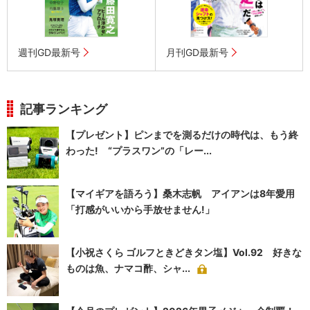
週刊GD最新号
月刊GD最新号
記事ランキング
【プレゼント】ピンまでを測るだけの時代は、もう終
わった! “プラスワン”の「レー...
【マイギアを語ろう】桑木志帆 アイアンは8年愛用
「打感がいいから手放せません!」
【小祝さくら ゴルフときどきタン塩】Vol.92 好きな
ものは魚、ナマコ酢、シャ...