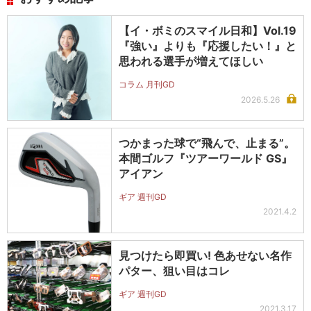
【イ・ボミのスマイル日和】Vol.19
『強い』よりも『応援したい！』と
思われる選手が増えてほしい
コラム 月刊GD
2026.5.26
つかまった球で“飛んで、止まる”。
本間ゴルフ『ツアーワールド GS』
アイアン
ギア 週刊GD
2021.4.2
見つけたら即買い! 色あせない名作
パター、狙い目はコレ
ギア 週刊GD
2021.3.17