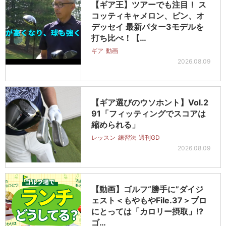
【ギア王】ツアーでも注目！ ス
コッティキャメロン、ピン、オ
デッセイ 最新パター3モデルを
打ち比べ！【…
ギア
動画
2026.08.09
【ギア選びのウソホント】Vol.2
91「フィッティングでスコアは
縮められる」
レッスン
練習法
週刊GD
2026.08.09
【動画】ゴルフ“勝手に”ダイジ
ェスト＜もやもやFile.37＞プロ
にとっては「カロリー摂取」!?
ゴ…