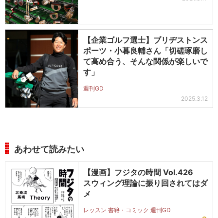
【企業ゴルフ選士】ブリヂストンス
ポーツ・小暮良輔さん「切磋琢磨し
て高め合う、そんな関係が楽しいで
す」
週刊GD
2025.3.12
あわせて読みたい
【漫画】フジタの時間 Vol.426
スウィング理論に振り回されてはダ
メ
レッスン 書籍・コミック 週刊GD