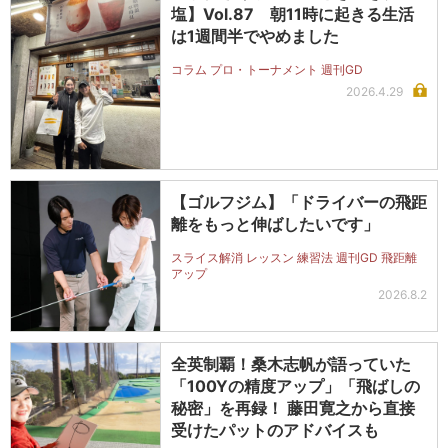
塩】Vol.87 朝11時に起きる生活
は1週間半でやめました
コラム プロ・トーナメント 週刊GD
2026.4.29
【ゴルフジム】「ドライバーの飛距
離をもっと伸ばしたいです」
スライス解消 レッスン 練習法 週刊GD 飛距離
アップ
2026.8.2
全英制覇！桑木志帆が語っていた
「100Yの精度アップ」「飛ばしの
秘密」を再録！ 藤田寛之から直接
受けたパットのアドバイスも