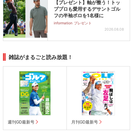
【プレゼント】軸が整う！トッ
ププロも愛用するデサントゴル
フの半袖ポロを1名様に
information
プレゼント
2026.08.08
雑誌がまるごと読み放題！
週刊GD最新号
月刊GD最新号