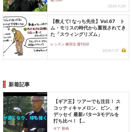
2024.11.20
【教えて! なっち先生】Vol.67 ト
ム・モリスの時代から重視されてき
た「スウィングリズム」
レッスン 練習法 週刊GD
2026.7.27
新着記事
【ギア王】ツアーでも注目！ ス
コッティキャメロン、ピン、オ
デッセイ 最新パター3モデルを
打ち比べ！【…
ギア
動画