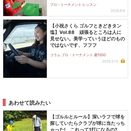
プロ・トーナメント レッスン
2026.8.6
【小祝さくら ゴルフときどきタン
塩】Vol.88 頑張るところは人に
見せない。美学っていうほどのもの
ではないです、フフフ
コラム プロ・トーナメント 週刊GD
2026.5.19
あわせて読みたい
【ゴルルとルール】深いラフで球を
探していたらクラブが球に当たっち
ゃった! これって1打になるの?