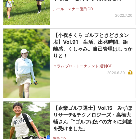
ルール・マナー 週刊GD
2022.7.20
【小祝さくら ゴルフときどきタン
塩】Vol.91 生活、出発時間、距
離感、くしゃみ。自己管理はしっか
りと！
コラム プロ・トーナメント 週刊GD
2026.6.30
【企業ゴルフ選士】Vol.15 みずほ
リサーチ&テクノロジーズ・高橋大
輔さん「“ゴルフばか”の方々に刺激
を受けました」
週刊GD