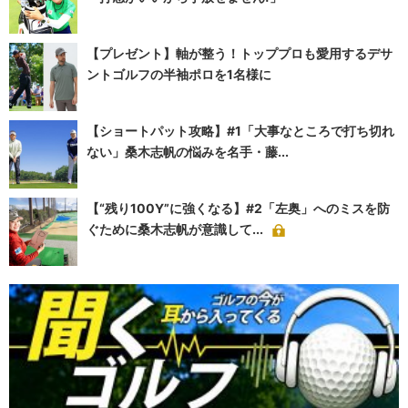
【プレゼント】軸が整う！トッププロも愛用するデサ
ントゴルフの半袖ポロを1名様に
【ショートパット攻略】#1「大事なところで打ち切れ
ない」桑木志帆の悩みを名手・藤...
【“残り100Y”に強くなる】#2「左奥」へのミスを防
ぐために桑木志帆が意識して...