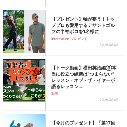
【プレゼント】軸が整う！トッ
ププロも愛用するデサントゴル
フの半袖ポロを1名様に
information
プレゼント
2026.08.08
【トーク動画】横田英治編⑥本
当に役立つ練習は“つまらない”
レッスン・オブ・ザ・イヤーが
語るレッスン…
動画
2026.08.06
【今月のプレゼント】「第17回