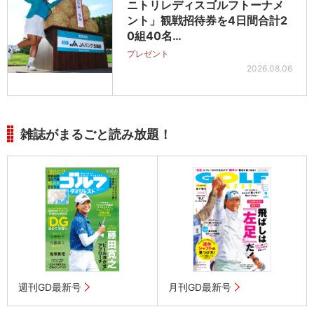
ニトリレディスゴルフトーナメ
ント」観戦招待券を4日間合計2
0組40名…
プレゼント
2026.08.06
雑誌がまるごと読み放題！
週刊GD最新号
月刊GD最新号