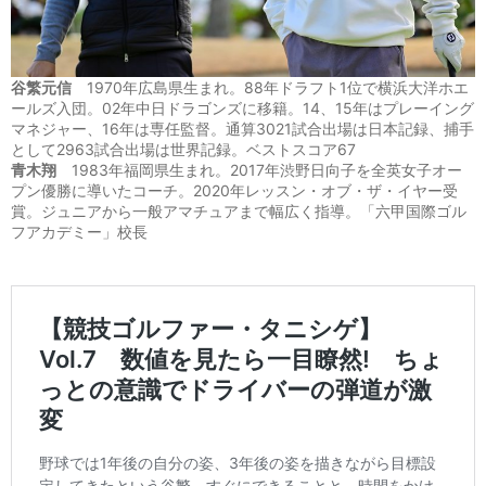
谷繁元信
1970年広島県生まれ。88年ドラフト1位で横浜大洋ホエ
ールズ入団。02年中日ドラゴンズに移籍。14、15年はプレーイング
マネジャー、16年は専任監督。通算3021試合出場は日本記録、捕手
として2963試合出場は世界記録。ベストスコア67
青木翔
1983年福岡県生まれ。2017年渋野日向子を全英女子オー
プン優勝に導いたコーチ。2020年レッスン・オブ・ザ・イヤー受
賞。ジュニアから一般アマチュアまで幅広く指導。「六甲国際ゴル
フアカデミー」校長