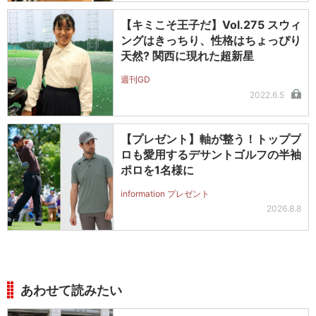
【キミこそ王子だ】Vol.275 スウィ
ングはきっちり、性格はちょっぴり
天然? 関西に現れた超新星
週刊GD
2022.6.5
【プレゼント】軸が整う！トッププ
ロも愛用するデサントゴルフの半袖
ポロを1名様に
information プレゼント
2026.8.8
あわせて読みたい