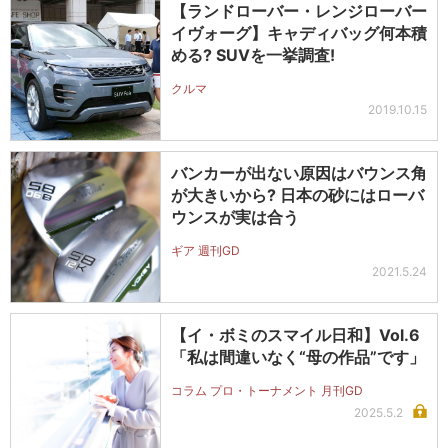
【ランドローバー・レンジローバー
イヴォーグ】キャディバッグ何本積
める? SUVを一挙調査!
クルマ
2019.10.15
バンカーが出ない原因はバウンス角
が大きいから? 日本の砂にはローバ
ウンスが実は合う
ギア 週刊GD
2021.5.24
【イ・ボミのスマイル日和】Vol.6
「私は間違いなく“母の作品”です」
コラム プロ・トーナメント 月刊GD
2025.5.2