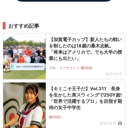
おすすめ記事
【加賀電子カップ】新人たちの戦い
を制したのは18歳の桑木志帆。
「将来はアメリカで。でも大学の授
業にも出たい」
プロ・トーナメント 週刊GD
2021.12.13
【キミこそ王子だ】Vol.311 長身
を生かした美スウィングで250Y超!
「世界で活躍するプロ」を目指す期
待の女子中学生
週刊GD
2023.10.9