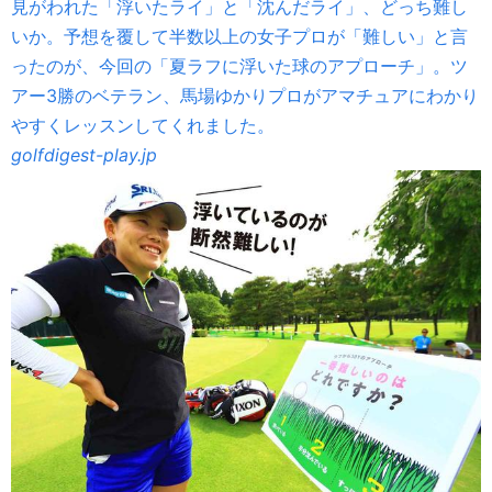
見がわれた「浮いたライ」と「沈んだライ」、どっち難し
いか。予想を覆して半数以上の女子プロが「難しい」と言
ったのが、今回の「夏ラフに浮いた球のアプローチ」。ツ
アー3勝のベテラン、馬場ゆかりプロがアマチュアにわかり
やすくレッスンしてくれました。
golfdigest-play.jp