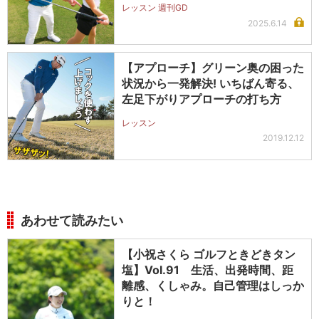
レッスン 週刊GD
2025.6.14
【アプローチ】グリーン奥の困った
状況から一発解決! いちばん寄る、
左足下がりアプローチの打ち方
レッスン
2019.12.12
あわせて読みたい
【小祝さくら ゴルフときどきタン
塩】Vol.91 生活、出発時間、距
離感、くしゃみ。自己管理はしっか
りと！