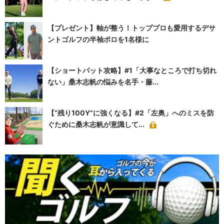
【プレゼント】軸が整う！トッププロも愛用するデサ
ントゴルフの半袖ポロを1名様に
【ショートパット攻略】#1「大事なところで打ち切れ
ない」桑木志帆の悩みを名手・藤...
【“残り100Y”に強くなる】#2「左奥」へのミスを防
ぐために桑木志帆が意識して...