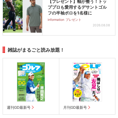
【プレゼント】軸が整う！トッ
ププロも愛用するデサントゴル
フの半袖ポロを1名様に
information
プレゼント
2026.08.08
雑誌がまるごと読み放題！
週刊GD最新号
月刊GD最新号