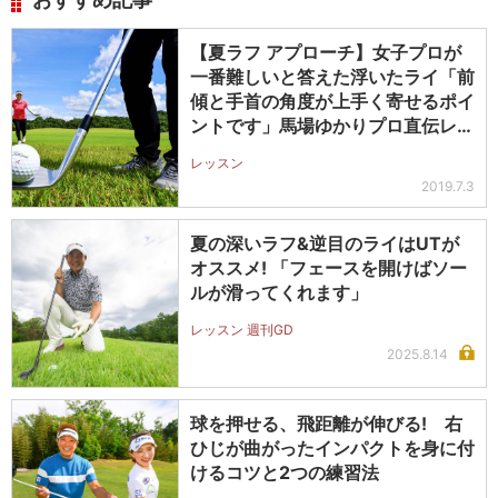
【夏ラフ アプローチ】女子プロが
一番難しいと答えた浮いたライ「前
傾と手首の角度が上手く寄せるポイ
ントです」馬場ゆかりプロ直伝レッ
スン
レッスン
2019.7.3
夏の深いラフ&逆目のライはUTが
オススメ! 「フェースを開けばソー
ルが滑ってくれます」
レッスン 週刊GD
2025.8.14
球を押せる、飛距離が伸びる! 右
ひじが曲がったインパクトを身に付
けるコツと2つの練習法