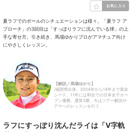
お気に入り
夏ラフでのボールのシチュエーションは様々。「夏ラフ ア
プローチ」の3回目は「すっぽりラフに沈んでいる球」の上
手な寄せ方。引き続き、馬場ゆかりプロがアマチュア向け
にやさしくレッスン。
【解説／馬場ゆかり】
/福岡県出身。2004年から14年まで賞金
シード。11年には和合での日本女子オー
プン優勝。通算3勝。今はツアー解説や
アマへのレッスンを行う
ラフにすっぽり沈んだライは「V字軌