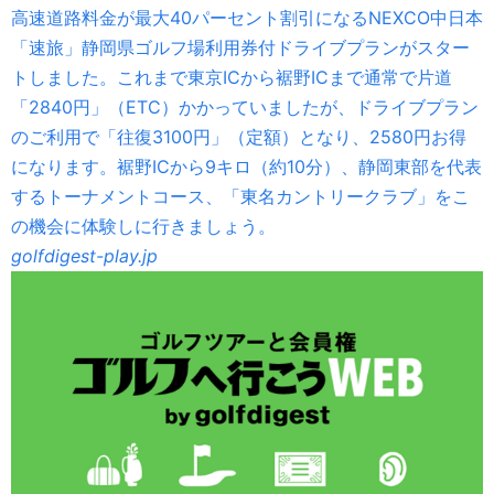
高速道路料金が最大40パーセント割引になるNEXCO中日本
「速旅」静岡県ゴルフ場利用券付ドライブプランがスター
トしました。これまで東京ICから裾野ICまで通常で片道
「2840円」（ETC）かかっていましたが、ドライブプラン
のご利用で「往復3100円」（定額）となり、2580円お得
になります。裾野ICから9キロ（約10分）、静岡東部を代表
するトーナメントコース、「東名カントリークラブ」をこ
の機会に体験しに行きましょう。
golfdigest-play.jp