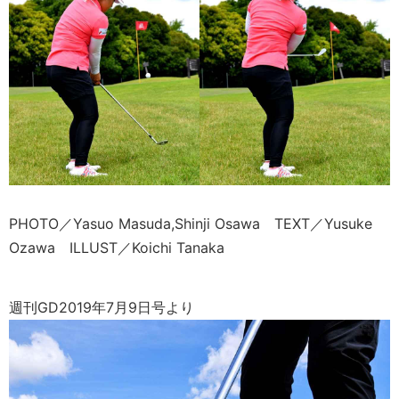
PHOTO／Yasuo Masuda,Shinji Osawa TEXT／Yusuke
Ozawa ILLUST／Koichi Tanaka
週刊GD2019年7月9日号より