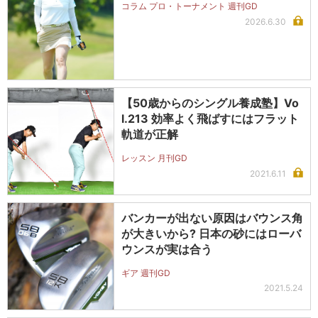
コラム プロ・トーナメント 週刊GD
2026.6.30
【50歳からのシングル養成塾】Vo
l.213 効率よく飛ばすにはフラット
軌道が正解
レッスン 月刊GD
2021.6.11
バンカーが出ない原因はバウンス角
が大きいから? 日本の砂にはローバ
ウンスが実は合う
ギア 週刊GD
2021.5.24