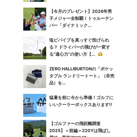
【今月のプレゼント】2026年男
子メジャー全制覇！トゥルーテン
パー「ダイナミック...
塩ビパイプを真っすぐ投げられ
る？ ドライバーの飛びが一変す
る“遠心力”の使い方【...
ZERO HALLIBURTONの「ポケッ
タブル ランドリートート」（非売
品）を...
猛暑を前に今から準備！ゴルフに
いいクーラーボックスあります!!
【ゴルファーの飛距離調査
2025】＜前編＞220Yは飛ばし