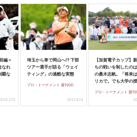
前編＞
埼玉から車で岡山へ!? 下部
【加賀電子カップ】
はなれ
ツアー選手が語る「ウェイ
ちの戦いを制したのは
制覇な
ティング」の過酷な実態
の桑木志帆。「将来
リカで。でも大学の
プロ・トーナメント 週刊GD
も出たい」
プロ・トーナメント 週刊
2024.2.15
2021.9.14
20