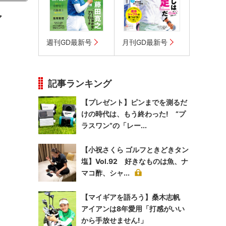
ア
週刊GD最新号
月刊GD最新号
記事ランキング
【プレゼント】ピンまでを測るだ
けの時代は、もう終わった! “プ
ラスワン”の「レー...
【小祝さくら ゴルフときどきタン
塩】Vol.92 好きなものは魚、ナ
マコ酢、シャ...
【マイギアを語ろう】桑木志帆
アイアンは8年愛用「打感がいい
から手放せません!」