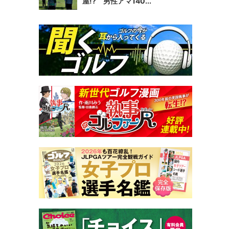
屋!? 男性アマ140...