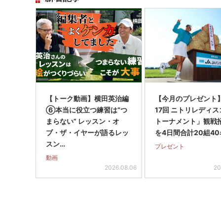
【トーク動画】横田英治編
【今月のプレゼント
⑥本当に役立つ練習は“つ
17回 ニトリレディ
まらない” レッスン・オ
トーナメント」観戦
ブ・ザ・イヤーが語るレッ
を4日間合計20組40
スン…
プレゼント
動画
2026.08.06
20