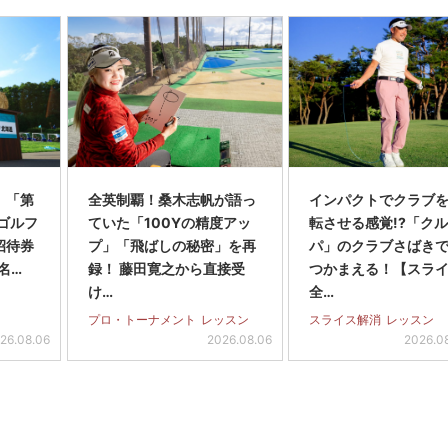
】「第
全英制覇！桑木志帆が語っ
インパクトでクラブを
スゴルフ
ていた「100Yの精度アッ
転させる感覚!?「ク
招待券
プ」「飛ばしの秘密」を再
パ」のクラブさばき
名…
録！ 藤田寛之から直接受
つかまえる！【スラ
け…
全…
プロ・トーナメント
レッスン
スライス解消
レッスン
26.08.06
2026.08.06
2026.0