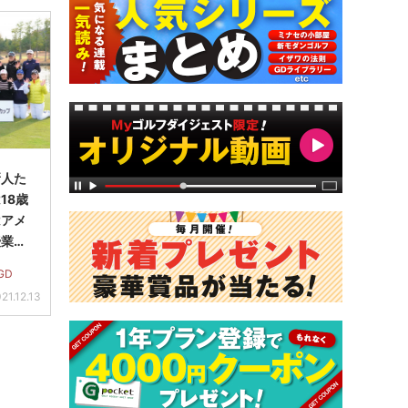
新人た
18歳
はアメ
授業に
GD
21.12.13