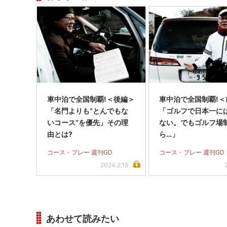
車中泊で全国制覇!＜後編＞
車中泊で全国制覇!＜
「名門よりも“とんでもな
「ゴルフで日本一に
いコース”を優先」その理
ない。でもゴルフ場
由とは?
ら…」
コース・プレー 週刊GD
コース・プレー 週刊GD
2024.2.15
あわせて読みたい