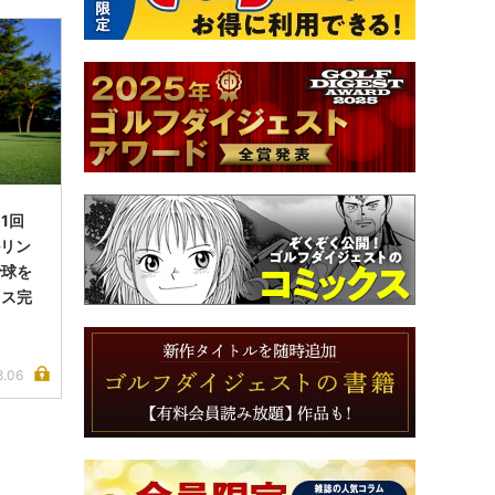
1回
ルリン
で球を
イス完
8.06