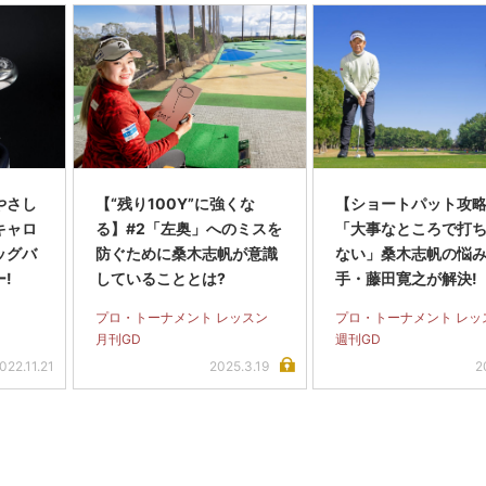
やさし
【“残り100Y”に強くな
【ショートパット攻略
キャロ
る】#2「左奥」へのミスを
「大事なところで打
ッグバ
防ぐために桑木志帆が意識
ない」桑木志帆の悩
!
していることとは?
手・藤田寛之が解決!
プロ・トーナメント レッスン
プロ・トーナメント レッ
月刊GD
週刊GD
022.11.21
2025.3.19
2