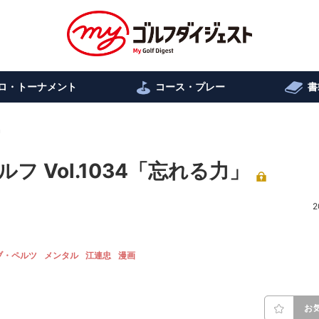
ロ・トーナメント
コース・プレー
書
」
 Vol.1034「忘れる力」
2
ブ・ペルツ
メンタル
江連忠
漫画
お