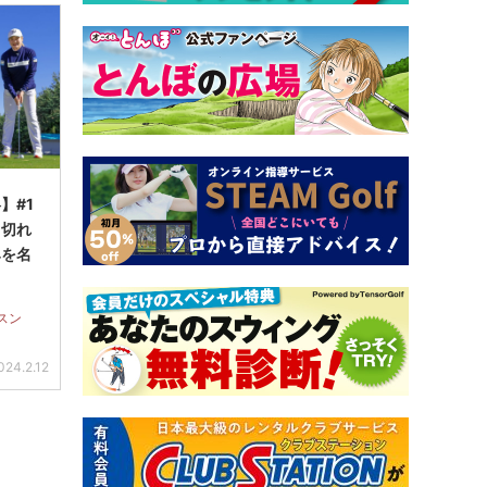
】#1
ち切れ
みを名
スン
024.2.12