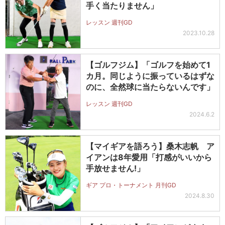
手く当たりません」
レッスン 週刊GD
2023.10.28
【ゴルフジム】「ゴルフを始めて1
カ月。同じように振っているはずな
のに、全然球に当たらないんです」
レッスン 週刊GD
2024.6.2
【マイギアを語ろう】桑木志帆 ア
イアンは8年愛用「打感がいいから
手放せません!」
ギア プロ・トーナメント 月刊GD
2024.8.30