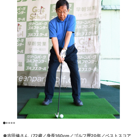
●吉田修さん（72歳／身長160cm／ゴルフ歴20年／ベストスコア