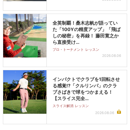
全英制覇！桑木志帆が語ってい
た「100Yの精度アップ」「飛ば
しの秘密」を再録！ 藤田寛之か
ら直接受け…
プロ・トーナメント
レッスン
2026.08.06
インパクトでクラブを1回転させ
る感覚!?「クルリンパ」のクラ
ブさばきで球をつかまえる！
【スライス完全…
スライス解消
レッスン
2026.08.06