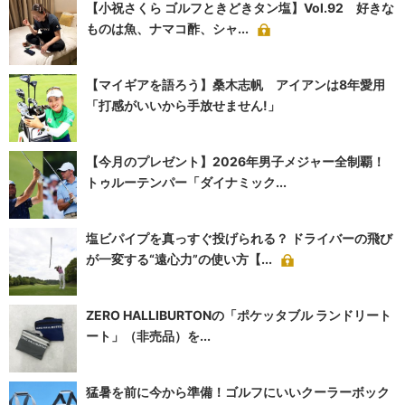
【小祝さくら ゴルフときどきタン塩】Vol.92 好きな
ものは魚、ナマコ酢、シャ...
【マイギアを語ろう】桑木志帆 アイアンは8年愛用
「打感がいいから手放せません!」
【今月のプレゼント】2026年男子メジャー全制覇！
トゥルーテンパー「ダイナミック...
塩ビパイプを真っすぐ投げられる？ ドライバーの飛び
が一変する“遠心力”の使い方【...
ZERO HALLIBURTONの「ポケッタブル ランドリート
ート」（非売品）を...
猛暑を前に今から準備！ゴルフにいいクーラーボック