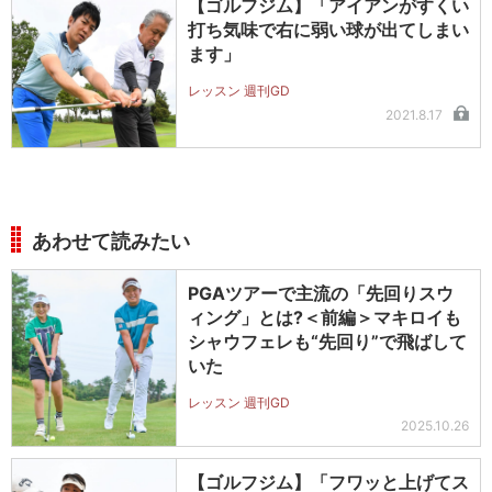
【ゴルフジム】「アイアンがすくい
打ち気味で右に弱い球が出てしまい
ます」
レッスン 週刊GD
2021.8.17
あわせて読みたい
PGAツアーで主流の「先回りスウ
ィング」とは?＜前編＞マキロイも
シャウフェレも“先回り”で飛ばして
いた
レッスン 週刊GD
2025.10.26
【ゴルフジム】「フワッと上げてス