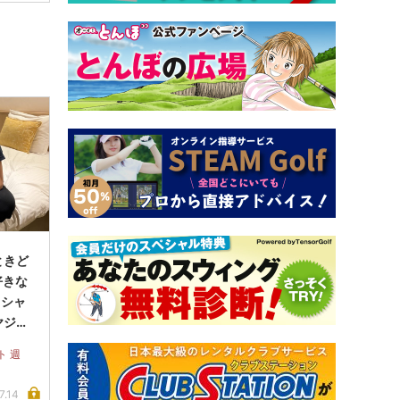
ときど
好きな
、シャ
ヤジ系
ゴルフ
ト 週
7.14