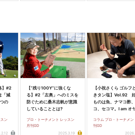
】#2
【“残り100Y”に強くな
【小祝さくら ゴルフ
は「減
る】#2「左奥」へのミスを
きタン塩】Vol.92 
2つの
防ぐために桑木志帆が意識
ものは魚、ナマコ酢
していることとは?
コ、セコマ。I am オ
アスリート！ – My
ッスン
プロ・トーナメント レッスン
コラム プロ・トーナメン
ダイジェスト
月刊GD
刊GD
.2.12
2025.3.19
2026.