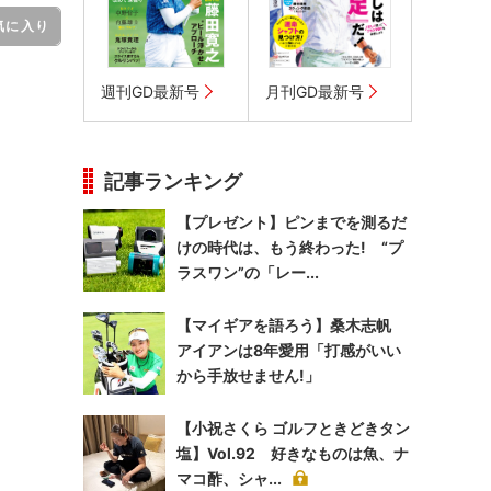
気に入り
週刊GD最新号
月刊GD最新号
記事ランキング
【プレゼント】ピンまでを測るだ
けの時代は、もう終わった! “プ
ラスワン”の「レー...
【マイギアを語ろう】桑木志帆
アイアンは8年愛用「打感がいい
から手放せません!」
【小祝さくら ゴルフときどきタン
塩】Vol.92 好きなものは魚、ナ
マコ酢、シャ...