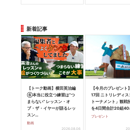
新着記事
【トーク動画】横田英治編
【今月のプレゼント
⑥本当に役立つ練習は“つ
17回 ニトリレディ
まらない” レッスン・オ
トーナメント」観戦
ブ・ザ・イヤーが語るレッ
を4日間合計20組40
スン…
プレゼント
動画
2026.08.06
20