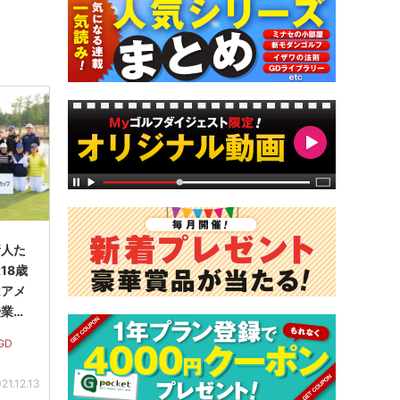
新人た
18歳
はアメ
授業に
GD
21.12.13