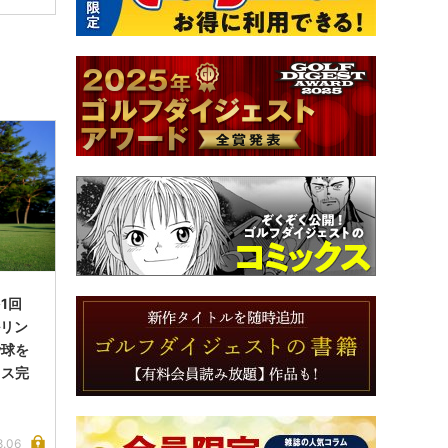
1回
ルリン
で球を
イス完
8.06