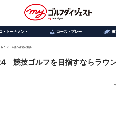
ロ・トーナメント
コース・プレー
書
すならラウンド後の練習が重要
.424 競技ゴルフを目指すならラウ
2