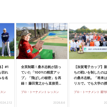
】#1
全英制覇！桑木志帆が語っ
【加賀電子カップ】
ち切れ
ていた「100Yの精度アッ
ちの戦いを制したのは
みを名
プ」「飛ばしの秘密」を再
の桑木志帆。「将来
録！ 藤田寛之から直接受け
リカで。でも大学の
たパットのアドバイスも
も出たい」
ッスン
プロ・トーナメント レッスン
プロ・トーナメント 週刊
2024.2.12
2026.8.6
20