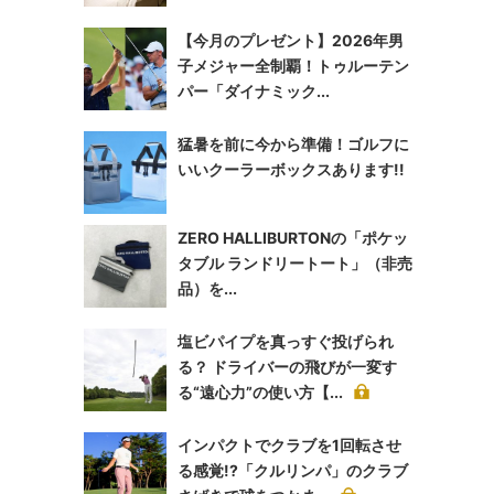
【今月のプレゼント】2026年男
子メジャー全制覇！トゥルーテン
パー「ダイナミック...
猛暑を前に今から準備！ゴルフに
いいクーラーボックスあります!!
ZERO HALLIBURTONの「ポケッ
タブル ランドリートート」（非売
品）を...
塩ビパイプを真っすぐ投げられ
る？ ドライバーの飛びが一変す
る“遠心力”の使い方【...
インパクトでクラブを1回転させ
る感覚!?「クルリンパ」のクラブ