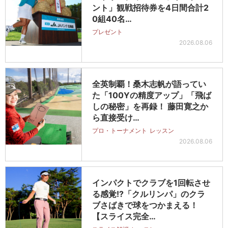
ント」観戦招待券を4日間合計2
0組40名…
プレゼント
2026.08.06
全英制覇！桑木志帆が語ってい
た「100Yの精度アップ」「飛ば
しの秘密」を再録！ 藤田寛之か
ら直接受け…
プロ・トーナメント
レッスン
2026.08.06
インパクトでクラブを1回転させ
る感覚!?「クルリンパ」のクラ
ブさばきで球をつかまえる！
【スライス完全…