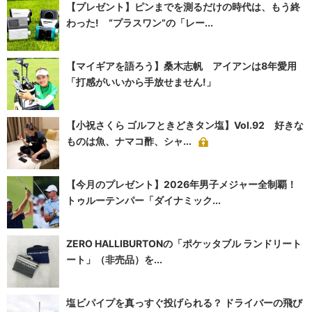
【プレゼント】ピンまでを測るだけの時代は、もう終
わった! “プラスワン”の「レー...
【マイギアを語ろう】桑木志帆 アイアンは8年愛用
「打感がいいから手放せません!」
【小祝さくら ゴルフときどきタン塩】Vol.92 好きな
ものは魚、ナマコ酢、シャ...
【今月のプレゼント】2026年男子メジャー全制覇！
トゥルーテンパー「ダイナミック...
ZERO HALLIBURTONの「ポケッタブル ランドリート
ート」（非売品）を...
塩ビパイプを真っすぐ投げられる？ ドライバーの飛び