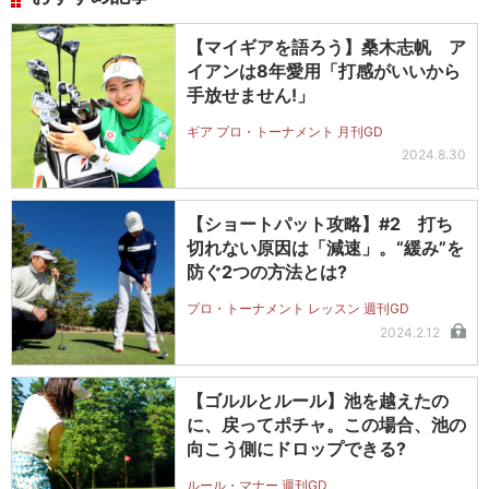
【マイギアを語ろう】桑木志帆 ア
イアンは8年愛用「打感がいいから
手放せません!」
ギア プロ・トーナメント 月刊GD
2024.8.30
【ショートパット攻略】#2 打ち
切れない原因は「減速」。“緩み”を
防ぐ2つの方法とは?
プロ・トーナメント レッスン 週刊GD
2024.2.12
【ゴルルとルール】池を越えたの
に、戻ってポチャ。この場合、池の
向こう側にドロップできる?
ルール・マナー 週刊GD