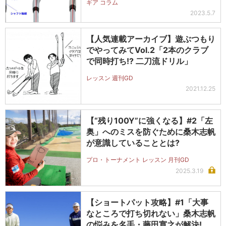
ギア コラム
2023.5.7
【人気連載アーカイブ】遊ぶつもり
でやってみてVol.2「2本のクラブ
で同時打ち!? 二刀流ドリル」
レッスン 週刊GD
2021.12.25
【“残り100Y”に強くなる】#2「左
奥」へのミスを防ぐために桑木志帆
が意識していることとは?
プロ・トーナメント レッスン 月刊GD
2025.3.19
【ショートパット攻略】#1「大事
なところで打ち切れない」桑木志帆
の悩みを名手・藤田寛之が解決!