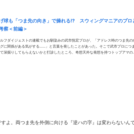
げ球も「つま先の向き」で操れる!? スウィングマニアのプロ
考察＜前編＞
ルフダイジェストの連載でもお馴染みの武市悦宏プロが、「アドレス時のつま先の
グに関係がある気がする……」と言葉を発したことがあった。そこで武市プロにつ
て深掘りしてもらえないかと打診したところ、奇想天外な発想を持つトップアマの
いとの提案が。果たしてどんな話が出てくるのか!? PHOTO／Hiroaki
N……
すよ。両つま先を外側に向ける『逆ハの字』は変わらないん