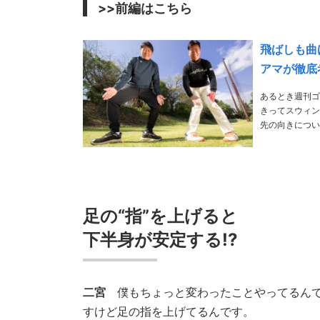
>>前編はこちら
飛ばしも曲
アマが徹底
あるとき週刊ゴ
きってスウィン
先の向きについ
宮慎堂さんと談義した
Arihara THA
足の“指”を上げると
下半身が安定する!?
二宮
僕もちょっと変わったことやってるんで
すけど足の指を上げてるんです。