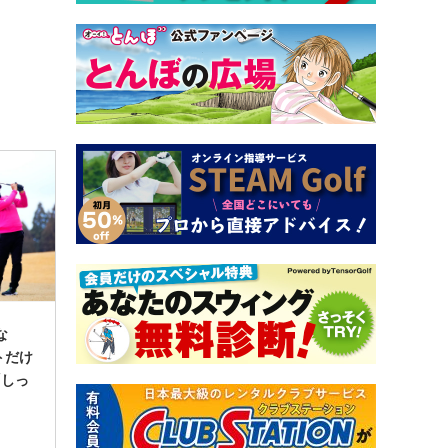
な
トだけ
「しっ