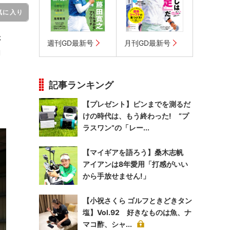
気に入り
さ
週刊GD最新号
月刊GD最新号
向
記事ランキング
【プレゼント】ピンまでを測るだ
けの時代は、もう終わった! “プ
ラスワン”の「レー...
【マイギアを語ろう】桑木志帆
アイアンは8年愛用「打感がいい
から手放せません!」
【小祝さくら ゴルフときどきタン
塩】Vol.92 好きなものは魚、ナ
マコ酢、シャ...