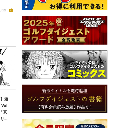
3.19
ブ】遊
ol.
は「真
振りす