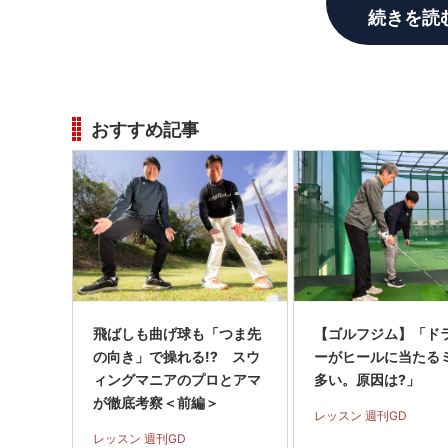
続きを読
おすすめ記事
飛ばしも曲げ球も「つま先
【ゴルフジム】「ド
の向き」で操れる!? スウ
ーがヒールに当たる
ィングマニアのプロとアマ
多い。原因は?」
が徹底考察＜前編＞
レッスン 週刊GD
レッスン 週刊GD