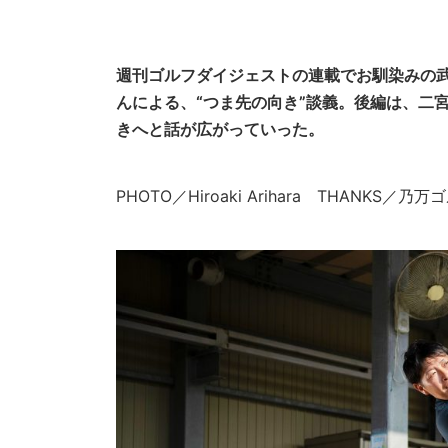
週刊ゴルフダイジェストの連載でお馴染みの
んによる、“つま先の向き”談義。後編は、二
きへと話が広がっていった。
PHOTO／Hiroaki Arihara THANKS／乃万