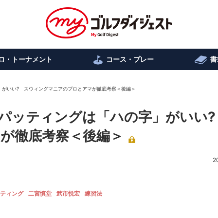
ロ・トーナメント
コース・プレー
書
」がいい? スウィングマニアのプロとアマが徹底考察＜後編＞
パッティングは「ハの字」がいい?
が徹底考察＜後編＞
2
ティング
二宮慎堂
武市悦宏
練習法