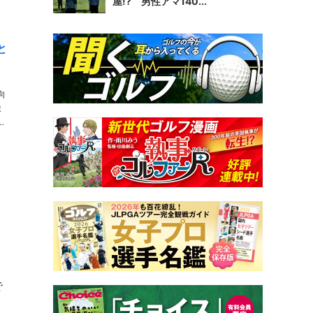
屋!? 男性アマ140...
と
向
ま
二
で