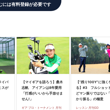
むには有料登録が必要です
ライバ
【マイギアを語ろう】桑木
【“残り100Y”に強く
ミスが
志帆 アイアンは8年愛用
る】#3 フルショッ
「打感がいいから手放せま
どマン振りではない
せん!」
かり振る」の極意
ギア プロ・トーナメント 月刊
レッスン 月刊GD