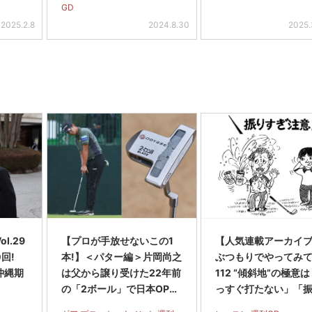
GD
2025.2.8
2024.8.30
2025.
l.29
【プロが手放せないこの1
【人気連載アーカイ
0回!
本!】＜パター編＞片岡尚之
ぶつもりでやってみて V
沖縄期
は父から譲り受けた22年前
112 “傾斜地”の極意
の「2ボール」で日本OP制
っすぐ打たない」「
覇!
ぎない」