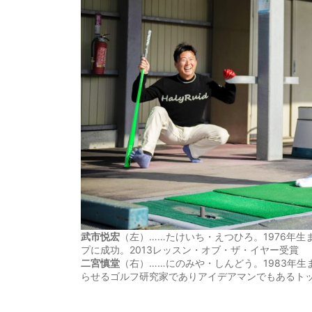
武市悦宏
（左）……たけいち・えつひろ。1976年生
プに成功。2013レッスン・オブ・ザ・イヤー受賞
二宮慎堂
（右）……にのみや・しんどう。1983年
らせるゴルフ研究家でありアイデアマンでもあるト