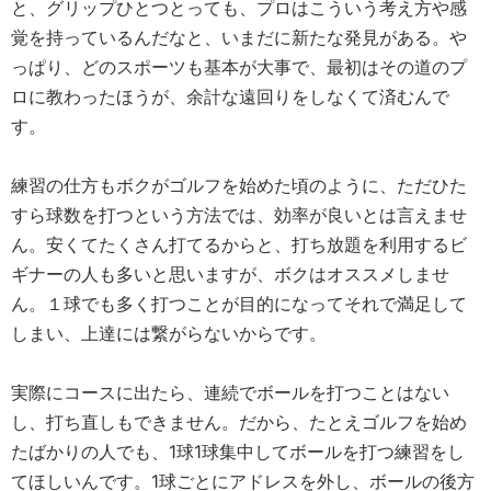
と、グリップひとつとっても、プロはこういう考え方や感
覚を持っているんだなと、いまだに新たな発見がある。や
っぱり、どのスポーツも基本が大事で、最初はその道のプ
ロに教わったほうが、余計な遠回りをしなくて済むんで
す。
練習の仕方もボクがゴルフを始めた頃のように、ただひた
すら球数を打つという方法では、効率が良いとは言えませ
ん。安くてたくさん打てるからと、打ち放題を利用するビ
ギナーの人も多いと思いますが、ボクはオススメしませ
ん。１球でも多く打つことが目的になってそれで満足して
しまい、上達には繋がらないからです。
実際にコースに出たら、連続でボールを打つことはない
し、打ち直しもできません。だから、たとえゴルフを始め
たばかりの人でも、1球1球集中してボールを打つ練習をし
てほしいんです。1球ごとにアドレスを外し、ボールの後方