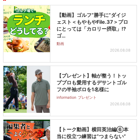
【動画】ゴルフ“勝手に”ダイジ
ェスト＜もやもやFile.37＞プロ
にとっては「カロリー摂取」!?
ゴ…
動画
2026.08.08
【プレゼント】軸が整う！トッ
ププロも愛用するデサントゴル
フの半袖ポロを1名様に
information
プレゼント
2026.08.08
【トーク動画】横田英治編⑥本
当に役立つ練習は“つまらない”