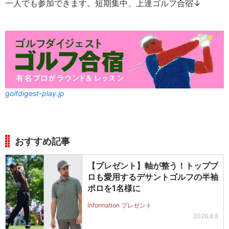
一人でも参加できます。短期集中、上達ゴルフ合宿↓
golfdigest-play.jp
おすすめ記事
【プレゼント】軸が整う！トッププ
ロも愛用するデサントゴルフの半袖
ポロを1名様に
information プレゼント
2026.8.8