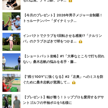
ものは魚、ナマコ酢、シャ...
【今月のプレゼント】2026年男子メジャー全制覇！
トゥルーテンパー「ダイナミック...
インパクトでクラブを1回転させる感覚!?「クルリン
パ」のクラブさばきで球をつかま...
【ショートパット攻略】#1「大事なところで打ち切れ
ない」桑木志帆の悩みを名手・藤...
【“残り100Y”に強くなる】#2「左奥」へのミスを防
ぐために桑木志帆が意識して...
【プレゼント】軸が整う！トッププロも愛用するデサ
ントゴルフの半袖ポロを1名様に