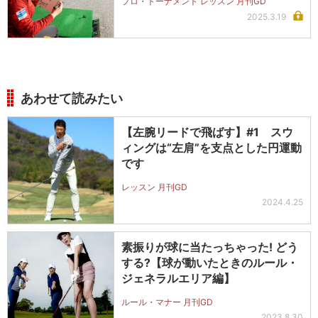
プロ・トーナメント レッスン 月刊GD
2025.3.19
あわせて読みたい
【左腕リードで飛ばす】#1 スウ
ィングは“左肩”を支点とした円運動
です
レッスン 月刊GD
2024.4.25
素振りが球に当たっちゃった! どう
する?【球が動いたときのルール・
ジェネラルエリア編】
ルール・マナー 月刊GD
2023.8.30