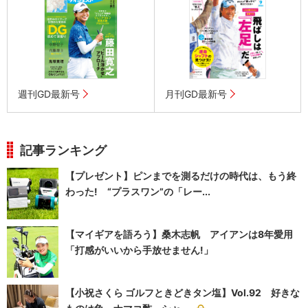
週刊GD最新号
月刊GD最新号
記事ランキング
【プレゼント】ピンまでを測るだけの時代は、もう終
わった! “プラスワン”の「レー...
【マイギアを語ろう】桑木志帆 アイアンは8年愛用
「打感がいいから手放せません!」
【小祝さくら ゴルフときどきタン塩】Vol.92 好きな