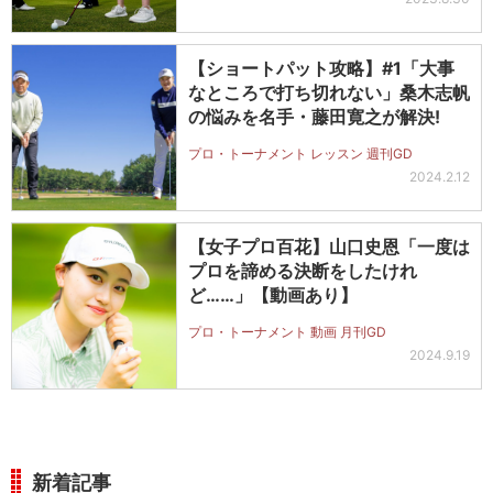
【ショートパット攻略】#1「大事
なところで打ち切れない」桑木志帆
の悩みを名手・藤田寛之が解決!
プロ・トーナメント レッスン 週刊GD
2024.2.12
【女子プロ百花】山口史恩「一度は
プロを諦める決断をしたけれ
ど……」【動画あり】
プロ・トーナメント 動画 月刊GD
2024.9.19
新着記事