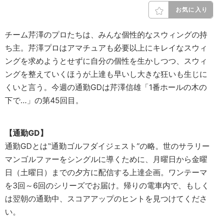
お気に入り
チーム芹澤のプロたちは、みんな個性的なスウィングの持
ち主。芹澤プロはアマチュアも必要以上にキレイなスウィ
ングを求めようとせずに自分の個性を生かしつつ、スウィ
ングを整えていくほうが上達も早いし大きな狂いも生じに
くいと言う。今週の通勤GDは芹澤信雄「1番ホールの木の
下で…」の第45回目。
【通勤GD】
通勤GDとは‟通勤ゴルフダイジェスト”の略。世のサラリー
マンゴルファーをシングルに導くために、月曜日から金曜
日（土曜日）までの夕方に配信する上達企画。ワンテーマ
を3回～6回のシリーズでお届け。帰りの電車内で、もしく
は翌朝の通勤中、スコアアップのヒントを見つけてくださ
い。