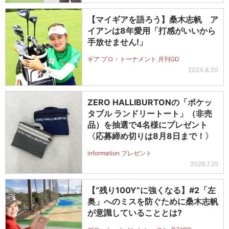
【マイギアを語ろう】桑木志帆 ア
イアンは8年愛用「打感がいいから
手放せません!」
ギア プロ・トーナメント 月刊GD
2024.8.30
ZERO HALLIBURTONの「ポケッ
タブル ランドリートート」（非売
品）を抽選で4名様にプレゼント
〈応募締め切りは8月8日まで！〉
information プレゼント
2026.7.25
【“残り100Y”に強くなる】#2「左
奥」へのミスを防ぐために桑木志帆
が意識していることとは?