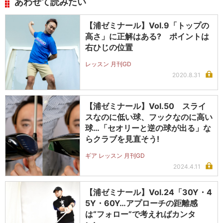
あわせて読みたい
【浦ゼミナール】Vol.9「トップの
高さ」に正解はある? ポイントは
右ひじの位置
レッスン 月刊GD
2020.8.31
【浦ゼミナール】Vol.50 スライ
スなのに低い球、フックなのに高い
球…「セオリーと逆の球が出る」な
らクラブを見直そう!
ギア レッスン 月刊GD
2024.4.11
【浦ゼミナール】Vol.24「30Y・4
5Y・60Y…アプローチの距離感
は“フォロー”で考えればカンタ