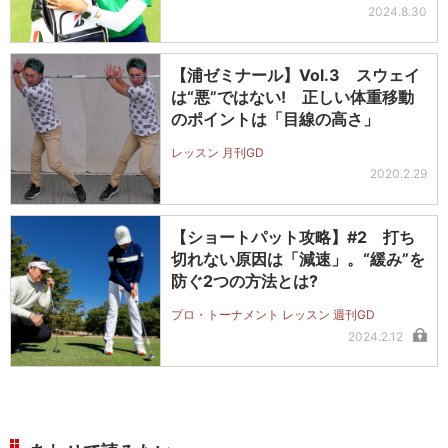
2024.8.30
【浦ゼミナール】Vol.3 スウェイ
は“悪”ではない! 正しい体重移動
のポイントは「目線の高さ」
レッスン 月刊GD
2020.2.29
【ショートパット攻略】#2 打ち
切れない原因は「減速」。“緩み”を
防ぐ2つの方法とは?
プロ・トーナメント レッスン 週刊GD
2024.2.12