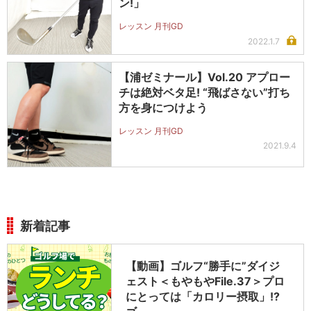
ン!」
レッスン 月刊GD
2022.1.7
【浦ゼミナール】Vol.20 アプロー
チは絶対ベタ足! “飛ばさない”打ち
方を身につけよう
レッスン 月刊GD
2021.9.4
新着記事
【動画】ゴルフ“勝手に”ダイジ
ェスト＜もやもやFile.37＞プロ
にとっては「カロリー摂取」!?