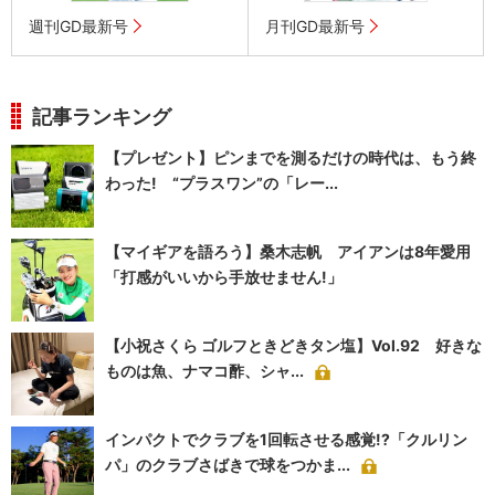
週刊GD最新号
月刊GD最新号
記事ランキング
【プレゼント】ピンまでを測るだけの時代は、もう終
わった! “プラスワン”の「レー...
【マイギアを語ろう】桑木志帆 アイアンは8年愛用
「打感がいいから手放せません!」
【小祝さくら ゴルフときどきタン塩】Vol.92 好きな
ものは魚、ナマコ酢、シャ...
インパクトでクラブを1回転させる感覚!?「クルリン
パ」のクラブさばきで球をつかま...