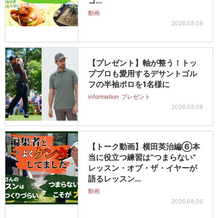
ゴ…
動画
2026.08.08
【プレゼント】軸が整う！トッ
ププロも愛用するデサントゴル
フの半袖ポロを1名様に
information
プレゼント
2026.08.08
【トーク動画】横田英治編⑥本
当に役立つ練習は“つまらない”
レッスン・オブ・ザ・イヤーが
語るレッスン…
動画
2026.08.06