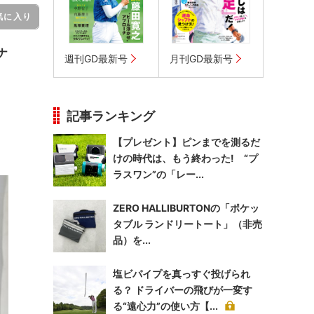
気に入り
ナ
週刊GD最新号
月刊GD最新号
記事ランキング
【プレゼント】ピンまでを測るだ
けの時代は、もう終わった! “プ
ラスワン”の「レー...
ZERO HALLIBURTONの「ポケッ
タブル ランドリートート」（非売
品）を...
塩ビパイプを真っすぐ投げられ
る？ ドライバーの飛びが一変す
る“遠心力”の使い方【...