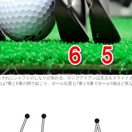
はそれにシャフトのしなりが加わる。ロングアイアンは支点をスライド
は7番と6番の間で起こり、ボール位置も7番と6番でボール1個ほど異