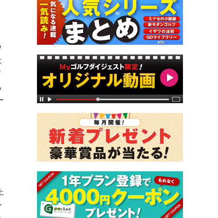
ウ
は
イ
ち
ー
番
上
ー
た