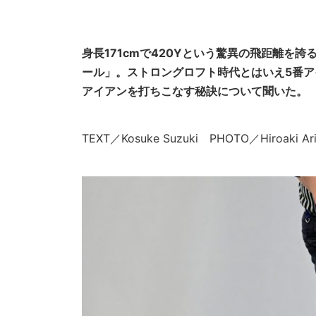
身長171cmで420Yという驚異の飛距離を
ール」。ストロングロフト時代とはいえ5番
アイアンを打ちこなす秘訣について聞いた。
TEXT／Kosuke Suzuki PHOTO／Hiroak