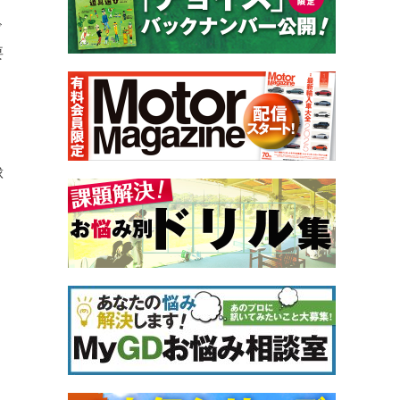
ド
要
球