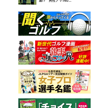
屋!? 男性アマ140...