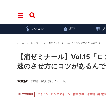
レッスン
ギア
プ
ホーム
レッスン
【浦ゼミナール】Vol.15「ロングアイアンを打つに
【浦ゼミナール】Vol.15
速のさせ方にコツがあるんで
浦大輔「解決! 浦ゼミナール」
KEYWORD
アイアン
ロングアイアン
体重移動
浦大輔
練習法