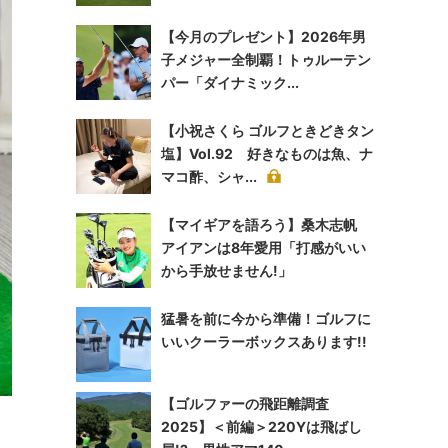
【今月のプレゼント】2026年男
子メジャー全制覇！トゥルーテン
パー「ダイナミック...
【小祝さくら ゴルフときどきタン
塩】Vol.92 好きなものは魚、ナ
マコ酢、シャ...
【マイギアを語ろう】桑木志帆
アイアンは8年愛用「打感がいい
から手放せません!」
猛暑を前に今から準備！ゴルフに
いいクーラーボックスあります!!
【ゴルファーの飛距離調査
2025】＜前編＞220Yは飛ばし