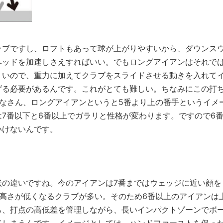
ブですし、ロフトもあって球が上がりやすいから、ダウンス
ヘッドを加速しさえすればいい。でもロングアイアンはそれで
くいので、重力に加えてクラブをスライドさせる動きを入れて
げる必要があるんです。これがとても難しい。ちなみにこの打
なさん、ロングアイアンというと5番より上の番手というイメ
7番以下と6番以上でガラリと性格が変わります。ですので6
いけないんです。
の違いですね。今のアイアンは7番まではウェッジに近い顔を
高さが低くなるクラブが多い。そのため6番以上のアイアンは
ら、打点の高低差を管理しながら、長いインパクトゾーンでボ
てしまうんです。イメージとしては、ハンドファーストを保っ