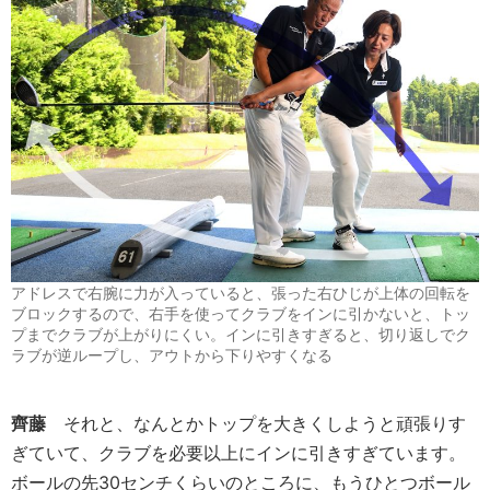
アドレスで右腕に力が入っていると、張った右ひじが上体の回転を
ブロックするので、右手を使ってクラブをインに引かないと、トッ
プまでクラブが上がりにくい。インに引きすぎると、切り返しでク
ラブが逆ループし、アウトから下りやすくなる
齊藤
それと、なんとかトップを大きくしようと頑張りす
ぎていて、クラブを必要以上にインに引きすぎています。
ボールの先30センチくらいのところに、もうひとつボール