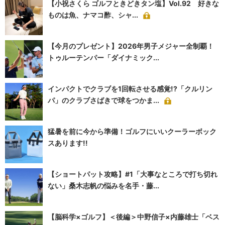
【小祝さくら ゴルフときどきタン塩】Vol.92 好きな
ものは魚、ナマコ酢、シャ...
【今月のプレゼント】2026年男子メジャー全制覇！
トゥルーテンパー「ダイナミック...
インパクトでクラブを1回転させる感覚!?「クルリン
パ」のクラブさばきで球をつかま...
猛暑を前に今から準備！ゴルフにいいクーラーボック
スあります!!
【ショートパット攻略】#1「大事なところで打ち切れ
ない」桑木志帆の悩みを名手・藤...
【脳科学×ゴルフ】＜後編＞中野信子×内藤雄士「ベス