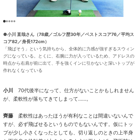
●小川 直哉さん（78歳／ゴルフ歴30年／ベストスコア76／平均ス
コア82／身長172cm）
「飛ばそう」という気持ちから、全体的に力感が強すぎるスウィン
グになっている。とくに、右腕に力が入っているため、アドレスの
時点から右肩が前に出て、手を強くインに引かないと深いトップが
作れなくなっている
小川
70代後半になって、仕方がないことかもしれません
が、柔軟性が落ちてきてしまって……。
齊藤
柔軟性はあったほうが有利なことは間違いないんで
すが、必ず飛ばせるというものでもないんです。仮にトッ
プが少し小さくなったとしても、切り返しのときの上半身