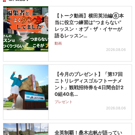
【トーク動画】横田英治編⑥本
当に役立つ練習は“つまらない”
レッスン・オブ・ザ・イヤーが
語るレッスン…
動画
2026.08.06
【今月のプレゼント】「第17回
ニトリレディスゴルフトーナメ
ント」観戦招待券を4日間合計2
0組40名…
プレゼント
2026.08.06
全英制覇！桑木志帆が語ってい