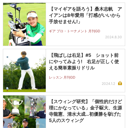
【マイギアを語ろう】桑木志帆 ア
イアンは8年愛用「打感がいいから
手放せません!」
ギア プロ・トーナメント 月刊GD
2024.8.30
【飛ばしは右足】#5 ショット前
にやってみよう! 右足が正しく使
える簡単素振りドリル
レッスン 月刊GD
2024.1.2
【スウィング研究】「個性的だけど
理にかなっている」金子駆大、生源
寺龍憲、清水大成…初優勝を挙げた
5人のスウィング