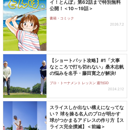
イ！とんぼ」第62話まで特別無料
公開！＜10～19話＞
書籍・コミック
2026.7.2
【ショートパット攻略】#1「大事
なところで打ち切れない」桑木志帆
の悩みを名手・藤田寛之が解決!
プロ・トーナメント レッスン 週刊GD
2024.2.12
スライスしか出ない構えになってな
い？ 球を操る名人のプロが明かす
球がつかまるアドレスの作り方【ス
ライス完全撲滅】＜前編＞