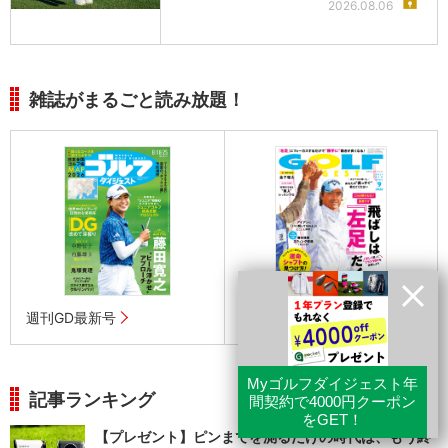
2026.08.06
雑誌がまるごと読み放題！
週刊GD最新号
月刊GD最新号
記事ランキング
【プレゼント】ピンまでを測るだけの時代は、もう終