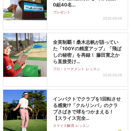
0組40名…
プレゼント
2026.08.06
全英制覇！桑木志帆が語ってい
た「100Yの精度アップ」「飛ば
しの秘密」を再録！ 藤田寛之か
ら直接受け…
プロ・トーナメント
レッスン
2026.08.06
インパクトでクラブを1回転させ
る感覚!?「クルリンパ」のクラ
ブさばきで球をつかまえる！
【スライス完全…
スライス解消
レッスン