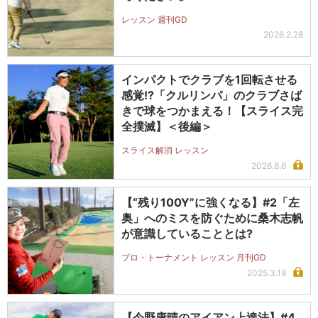
レッスン 週刊GD
2026.2.28
インパクトでクラブを1回転させる
感覚!?「クルリンパ」のクラブさば
きで球をつかまえる！【スライス完
全撲滅】＜後編＞
スライス解消 レッスン
2026.8.6
【“残り100Y”に強くなる】#2「左
奥」へのミスを防ぐために桑木志帆
が意識していることとは?
プロ・トーナメント レッスン 月刊GD
2025.3.19
【今野康晴のアイアン上達法】#4