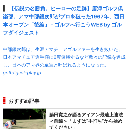
【伝説の名勝負。ヒーローの足跡】唐津ゴルフ倶
楽部。アマ中部銀次郎がプロを破った1967年、西日
本オープン「後編」 – ゴルフへ行こうWEB by ゴル
フダイジェスト
中部銀次郎は、生涯アマチュアゴルファーを生き抜いた。
日本アマチュア選手権に6度優勝するなど数々の記録を達成
し、日本のアマ界の至宝と呼ばれるようになった。
golfdigest-play.jp
おすすめ記事
藤田寛之が語るアイアン最速上達法
＜前編＞「まずは“手打ち”から始め
てください」