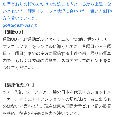
た型どおりの打ち方だけで対処しようとするから上達しな
いともいう。弾道イメージと状況に合わせた、狙い方&打ち
方を聞いていった。
golfdigest-play.jp
【通勤GD】
通勤GDとは‟通勤ゴルフダイジェスト”の略。世のサラリー
マンゴルファーをシングルに導くために、月曜日から金曜
日（土曜日）までの夕方に配信する上達企画。帰りの電車
内で、もしくは翌朝の通勤中、スコアアップのヒントを見
つけてください。
【湯原信光プロ】
ツアー7勝、シニアツアー1勝の日本を代表するショットメ
ーカー。とくにアイアンショットの切れ味は、右に出るも
のはないと言われた。現在は東京国際大学ゴルフ部の監督
も務め、後進の指導にも力を注いでいる。