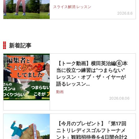
スライス解消 レッスン
2026.8.6
新着記事
【トーク動画】横田英治編⑥本
当に役立つ練習は“つまらない”
レッスン・オブ・ザ・イヤーが
語るレッスン…
動画
2026.08.06
【今月のプレゼント】「第17回
ニトリレディスゴルフトーナメ
ント」観戦招待券を4日間合計2