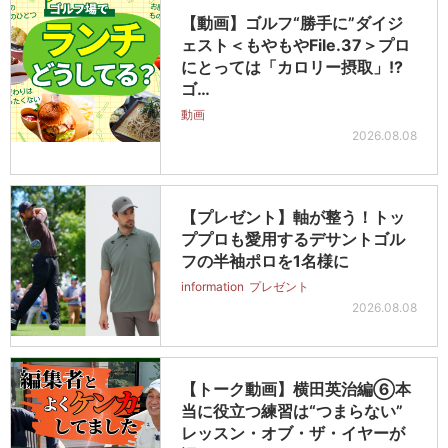
【動画】ゴルフ“勝手に”ダイジ
ェスト＜もやもやFile.37＞プロ
にとっては「カロリー摂取」!?
ゴ…
動画
2026.08.08
【プレゼント】軸が整う！トッ
ププロも愛用するデサントゴル
フの半袖ポロを1名様に
information
プレゼント
2026.08.08
【トーク動画】横田英治編⑥本
当に役立つ練習は“つまらない”
レッスン・オブ・ザ・イヤーが