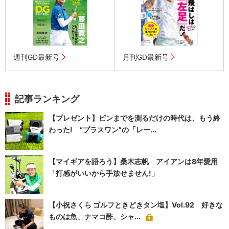
週刊GD最新号
月刊GD最新号
記事ランキング
【プレゼント】ピンまでを測るだけの時代は、もう終
わった! “プラスワン”の「レー...
【マイギアを語ろう】桑木志帆 アイアンは8年愛用
「打感がいいから手放せません!」
【小祝さくら ゴルフときどきタン塩】Vol.92 好きな
ものは魚、ナマコ酢、シャ...