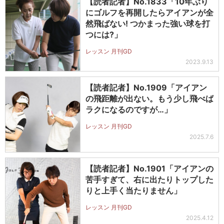
【読者記者】No.1833「10年ぶり
にゴルフを再開したらアイアンが全
然飛ばない! つかまった強い球を打
つには?」
レッスン 月刊GD
2023.9.13
【読者記者】No.1909「アイアン
の飛距離が出ない。もう少し飛べば
ラクになるのですが…」
レッスン 月刊GD
2025.7.6
【読者記者】No.1901「アイアンの
苦手すぎて、右に出たりトップした
りと上手く当たりません」
レッスン 月刊GD
2025.4.12