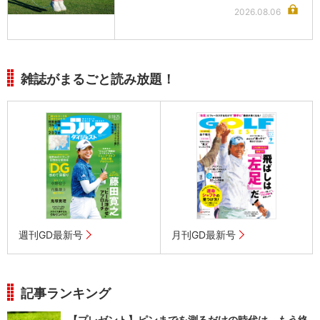
2026.08.06
雑誌がまるごと読み放題！
週刊GD最新号
月刊GD最新号
記事ランキング
【プレゼント】ピンまでを測るだけの時代は、もう終