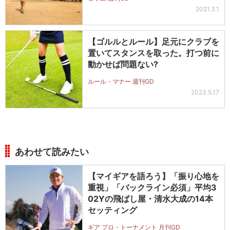
2021.3.1
【ゴルルとルール】足元にクラブを
置いてスタンスを取った。打つ前に
動かせば問題ない?
ルール・マナー 週刊GD
2023.5.17
あわせて読みたい
【マイギアを語ろう】「振り心地を
重視」「バックライン必須」平均3
02Yの飛ばし屋・清水大成の14本
セッティング
ギア プロ・トーナメント 月刊GD