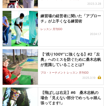
2023.3.28
練習場の経営者に聞いた「アプロー
チ」が上手くなる練習術
レッスン 月刊GD
2024.1.7
【“残り100Y”に強くなる】#2「左
奥」へのミスを防ぐために桑木志帆
が意識していることとは?
プロ・トーナメント レッスン 月刊GD
2025.3.19
【飛ばしは右足】#6 桑木志帆の
場合「見えない部分でめっちゃ踏ん
張ってます!」