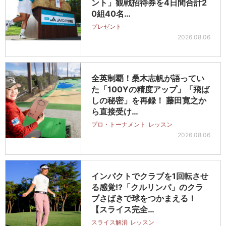
ント」観戦招待券を4日間合計2
0組40名…
プレゼント
2026.08.06
全英制覇！桑木志帆が語ってい
た「100Yの精度アップ」「飛ば
しの秘密」を再録！ 藤田寛之か
ら直接受け…
プロ・トーナメント
レッスン
2026.08.06
インパクトでクラブを1回転させ
る感覚!?「クルリンパ」のクラ
ブさばきで球をつかまえる！
【スライス完全…
スライス解消
レッスン