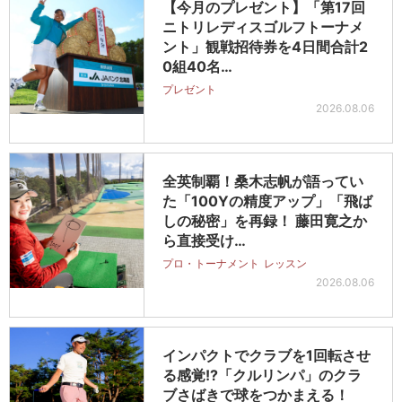
【今月のプレゼント】「第17回
ニトリレディスゴルフトーナメ
ント」観戦招待券を4日間合計2
0組40名…
プレゼント
2026.08.06
全英制覇！桑木志帆が語ってい
た「100Yの精度アップ」「飛ば
しの秘密」を再録！ 藤田寛之か
ら直接受け…
プロ・トーナメント
レッスン
2026.08.06
インパクトでクラブを1回転させ
る感覚!?「クルリンパ」のクラ
ブさばきで球をつかまえる！