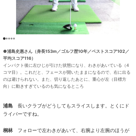
●浦島史惠さん（身長153m／ゴルフ歴10年／ベストスコア102／
平均スコア116）
インパクト後に左ひじが引けた状態になり、わきがあいている（4
コマ目）。これだと、フェースが開いたままになるので、右に出る
のは避けられない。また、切り返したあとに、重心が左（目標方
向）に動きすぎているのも気になるところ
浦島
長いクラブがどうしてもスライスします。とくにド
ライバーですね。
桐林
フォローで左わきがあいて、右腕より左腕のほうが