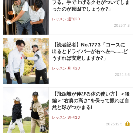
フる。手で上げるクセがついてしま
ったのが原因でしょうか?」
レッスン 週刊GD
2025.11.8
【読者記者】No.1773「コースに
出るとドライバーが右へ左へ……ど
うすれば安定しますか?」
レッスン 月刊GD
2022.5.6
【飛距離が伸びる体の使い方】＜後
編＞“右肩の高さ”を保って振れば自
然と球がつかまる!
レッスン 週刊GD
2025.12.5