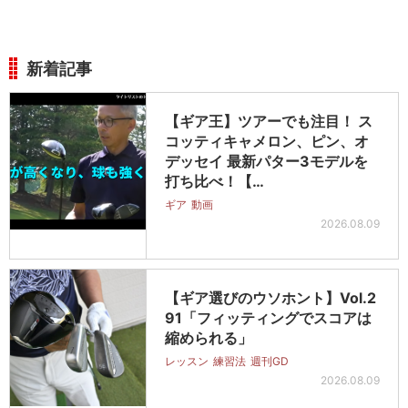
新着記事
【ギア王】ツアーでも注目！ ス
コッティキャメロン、ピン、オ
デッセイ 最新パター3モデルを
打ち比べ！【…
ギア
動画
2026.08.09
【ギア選びのウソホント】Vol.2
91「フィッティングでスコアは
縮められる」
レッスン
練習法
週刊GD
2026.08.09