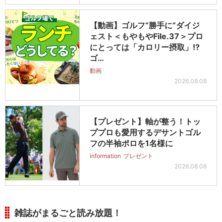
【動画】ゴルフ“勝手に”ダイジ
ェスト＜もやもやFile.37＞プロ
にとっては「カロリー摂取」!?
ゴ…
動画
2026.08.08
【プレゼント】軸が整う！トッ
ププロも愛用するデサントゴル
フの半袖ポロを1名様に
information
プレゼント
2026.08.08
雑誌がまるごと読み放題！