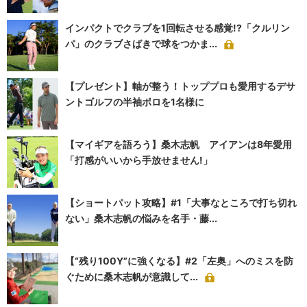
インパクトでクラブを1回転させる感覚!?「クルリン
パ」のクラブさばきで球をつかま...
【プレゼント】軸が整う！トッププロも愛用するデサ
ントゴルフの半袖ポロを1名様に
【マイギアを語ろう】桑木志帆 アイアンは8年愛用
「打感がいいから手放せません!」
【ショートパット攻略】#1「大事なところで打ち切れ
ない」桑木志帆の悩みを名手・藤...
【“残り100Y”に強くなる】#2「左奥」へのミスを防
ぐために桑木志帆が意識して...