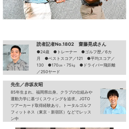
読者記者No.1802 齋藤晃成さん
●24歳 ●トレーナー ●ゴルフ歴／6カ
月 ●ベストスコア／121 ●平均スコア／
130 ●170㎝・75㎏ ●ドライバー飛距離
／250ヤード
先生／赤坂友昭
85年生まれ、福岡県出身。クラブの仕組みや
運動力学に基づくスウィングを追求。JGTO
ツアーカード取得経験あり。トータルゴルフ
フィットネス（東京・新宿区）などでレッス
ン中