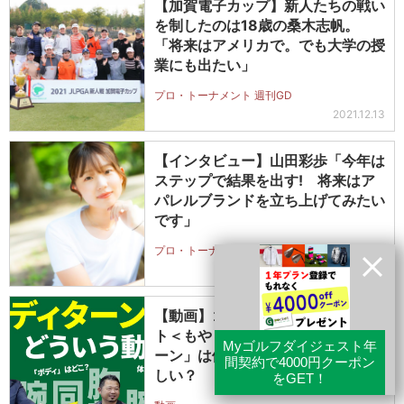
【加賀電子カップ】新人たちの戦い
を制したのは18歳の桑木志帆。
「将来はアメリカで。でも大学の授
業にも出たい」
プロ・トーナメント 週刊GD
2021.12.13
【インタビュー】山田彩歩「今年は
ステップで結果を出す! 将来はア
パレルブランドを立ち上げてみたい
です」
プロ・トーナメント 週刊GD
2024.8.7
【動画】ゴルフ“勝手に”ダイジェス
ト＜もやもやFile.35＞「ボディタ
ーン」は体のどこをどう回すのが正
しい？