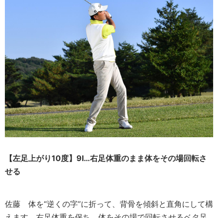
【左足上がり10度】9I
…右足体重のまま体をその場回転さ
せる
佐藤
体を“逆くの字”に折って、背骨を傾斜と直角にして構
えます。右足体重を保ち、体をその場で回転させるベタ足