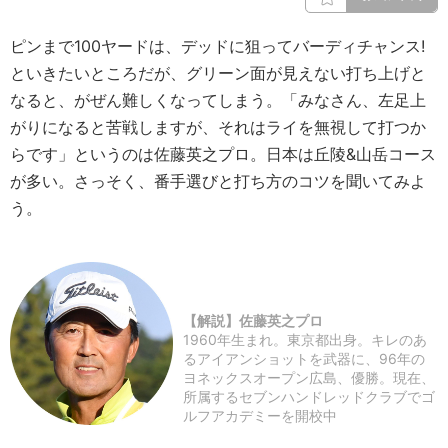
ピンまで100ヤードは、デッドに狙ってバーディチャンス!
といきたいところだが、グリーン面が見えない打ち上げと
なると、がぜん難しくなってしまう。「みなさん、左足上
がりになると苦戦しますが、それはライを無視して打つか
らです」というのは佐藤英之プロ。日本は丘陵&山岳コース
が多い。さっそく、番手選びと打ち方のコツを聞いてみよ
う。
【解説】佐藤英之プロ
1960年生まれ。東京都出身。キレのあ
るアイアンショットを武器に、96年の
ヨネックスオープン広島、優勝。現在、
所属するセブンハンドレッドクラブでゴ
ルフアカデミーを開校中