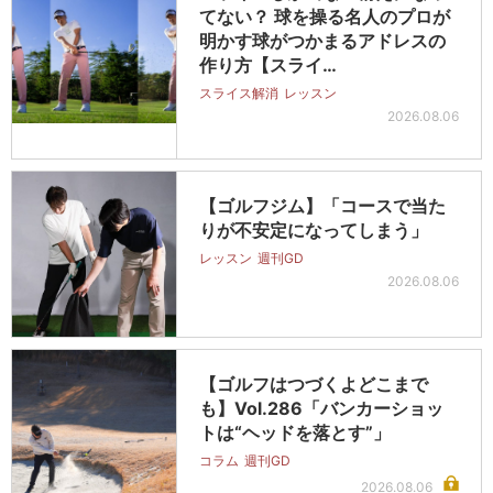
てない？ 球を操る名人のプロが
明かす球がつかまるアドレスの
作り方【スライ…
スライス解消
レッスン
2026.08.06
【ゴルフジム】「コースで当た
りが不安定になってしまう」
レッスン
週刊GD
2026.08.06
【ゴルフはつづくよどこまで
も】Vol.286「バンカーショッ
トは“ヘッドを落とす”」
コラム
週刊GD
2026.08.06