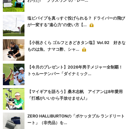
わった! “プラスワン”の「レー...
塩ビパイプを真っすぐ投げられる？ ドライバーの飛び
が一変する“遠心力”の使い方【...
【小祝さくら ゴルフときどきタン塩】Vol.92 好きな
ものは魚、ナマコ酢、シャ...
【今月のプレゼント】2026年男子メジャー全制覇！
トゥルーテンパー「ダイナミック...
【マイギアを語ろう】桑木志帆 アイアンは8年愛用
「打感がいいから手放せません!」
ZERO HALLIBURTONの「ポケッタブル ランドリート
ート」（非売品）を...