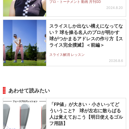
プロ・トーナメント 動画 月刊GD
2024.8.20
スライスしか出ない構えになってな
い？ 球を操る名人のプロが明かす
球がつかまるアドレスの作り方【ス
ライス完全撲滅】＜前編＞
スライス解消 レッスン
2026.8.6
あわせて読みたい
「FP値」が大きい・小さいってど
ういうこと? 球が左右に散らばる
人は覚えておこう【明日使えるゴル
フ用語】