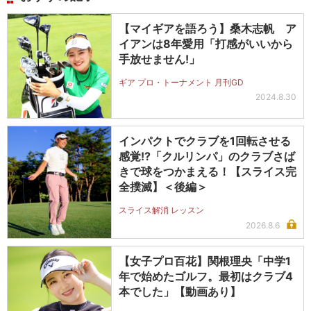
【マイギアを語ろう】桑木志帆 ア
イアンは8年愛用「打感がいいから
手放せません!」
ギア プロ・トーナメント 月刊GD
2024.8.30
インパクトでクラブを1回転させる
感覚!?「クルリンパ」のクラブさば
きで球をつかまえる！【スライス完
全撲滅】＜後編＞
スライス解消 レッスン
2026.8.6
【女子プロ百花】関根理央「中学1
年で始めたゴルフ。最初はクラブ4
本でした」【動画あり】