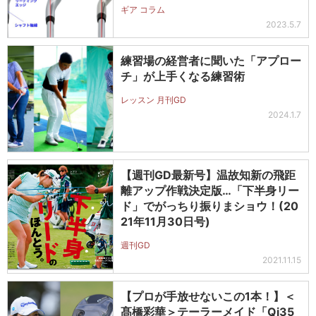
ギア コラム
2023.5.7
練習場の経営者に聞いた「アプロー
チ」が上手くなる練習術
レッスン 月刊GD
2024.1.7
【週刊GD最新号】温故知新の飛距
離アップ作戦決定版…「下半身リー
ド」でがっちり振りまショウ！(20
21年11月30日号)
週刊GD
2021.11.15
【プロが手放せないこの1本！】＜
髙橋彩華＞テーラーメイド「Qi35