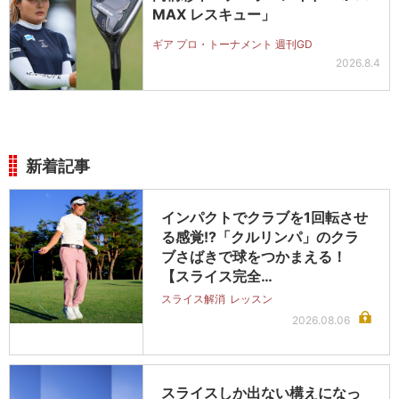
MAX レスキュー」
ギア プロ・トーナメント 週刊GD
2026.8.4
新着記事
インパクトでクラブを1回転させ
る感覚!?「クルリンパ」のクラ
ブさばきで球をつかまえる！
【スライス完全…
スライス解消
レッスン
2026.08.06
スライスしか出ない構えになっ