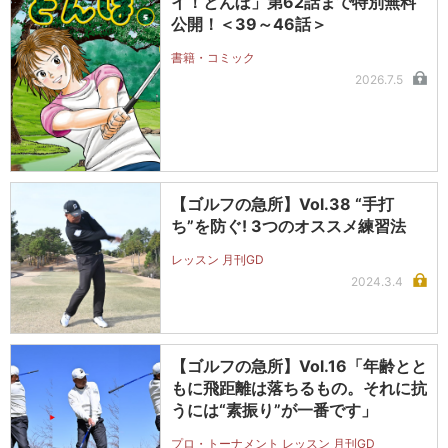
イ！とんぼ」第62話まで特別無料
公開！＜39～46話＞
書籍・コミック
2026.7.5
【ゴルフの急所】Vol.38 “手打
ち”を防ぐ! 3つのオススメ練習法
レッスン 月刊GD
2024.3.4
【ゴルフの急所】Vol.16「年齢とと
もに飛距離は落ちるもの。それに抗
うには“素振り”が一番です」
プロ・トーナメント レッスン 月刊GD