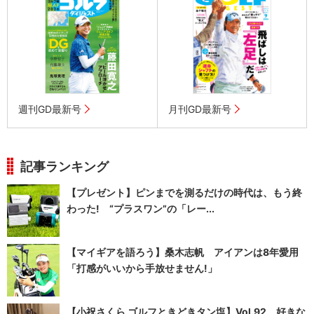
週刊GD最新号
月刊GD最新号
記事ランキング
【プレゼント】ピンまでを測るだけの時代は、もう終
わった! “プラスワン”の「レー...
【マイギアを語ろう】桑木志帆 アイアンは8年愛用
「打感がいいから手放せません!」
【小祝さくら ゴルフときどきタン塩】Vol.92 好きな