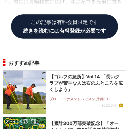
ア。両足は肩幅程度に広げ、球は左つま先前に置き
ます。
この記事は有料会員限定です
続きを読むには有料登録が必要です
おすすめ記事
【ゴルフの急所】Vol.14 「長いク
ラブが苦手な人は右のふところを広
くしよう」
プロ・トーナメント レッスン 月刊GD
2022.3.4
【累計300万部突破記念】「オー