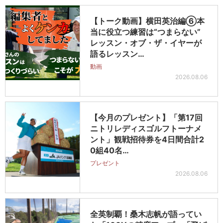
【トーク動画】横田英治編⑥本
当に役立つ練習は“つまらない”
レッスン・オブ・ザ・イヤーが
語るレッスン…
動画
2026.08.06
【今月のプレゼント】「第17回
ニトリレディスゴルフトーナメ
ント」観戦招待券を4日間合計2
0組40名…
プレゼント
2026.08.06
全英制覇！桑木志帆が語ってい