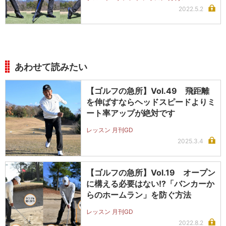
2022.5.2
あわせて読みたい
【ゴルフの急所】Vol.49 飛距離
を伸ばすならヘッドスピードよりミ
ート率アップが絶対です
レッスン 月刊GD
2025.3.4
【ゴルフの急所】Vol.19 オープン
に構える必要はない!?「バンカーか
らのホームラン」を防ぐ方法
レッスン 月刊GD
2022.8.2