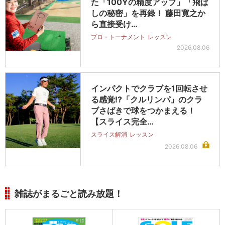
た「100Yの精度アップ」「飛ば
しの秘密」を再録！ 藤田寛之か
ら直接受け…
プロ・トーナメント
レッスン
2026.08.06
インパクトでクラブを1回転させ
る感覚!?「クルリンパ」のクラ
ブさばきで球をつかまえる！
【スライス完全…
スライス解消
レッスン
2026.08.06
雑誌がまるごと読み放題！