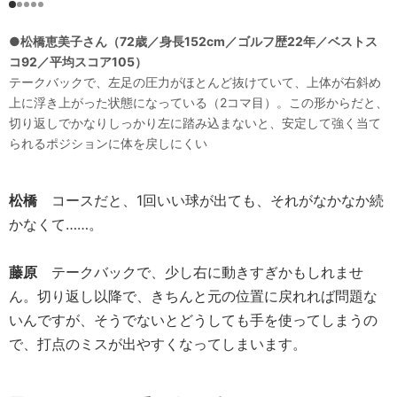
●松橋恵美子さん（72歳／身長152cm／ゴルフ歴22年／ベストス
コ92／平均スコア105）
テークバックで、左足の圧力がほとんど抜けていて、上体が右斜め
上に浮き上がった状態になっている（2コマ目）。この形からだと、
切り返しでかなりしっかり左に踏み込まないと、安定して強く当て
られるポジションに体を戻しにくい
松橋
コースだと、1回いい球が出ても、それがなかなか続
かなくて……。
藤原
テークバックで、少し右に動きすぎかもしれませ
ん。切り返し以降で、きちんと元の位置に戻れれば問題な
いんですが、そうでないとどうしても手を使ってしまうの
で、打点のミスが出やすくなってしまいます。