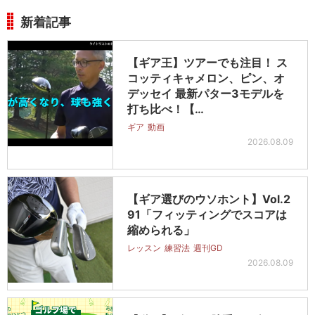
新着記事
【ギア王】ツアーでも注目！ ス
コッティキャメロン、ピン、オ
デッセイ 最新パター3モデルを
打ち比べ！【…
ギア
動画
2026.08.09
【ギア選びのウソホント】Vol.2
91「フィッティングでスコアは
縮められる」
レッスン
練習法
週刊GD
2026.08.09