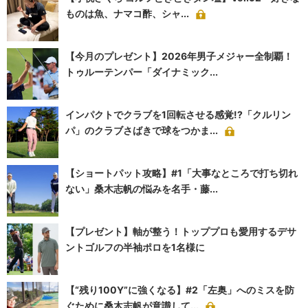
ものは魚、ナマコ酢、シャ...
【今月のプレゼント】2026年男子メジャー全制覇！
トゥルーテンパー「ダイナミック...
インパクトでクラブを1回転させる感覚!?「クルリン
パ」のクラブさばきで球をつかま...
【ショートパット攻略】#1「大事なところで打ち切れ
ない」桑木志帆の悩みを名手・藤...
【プレゼント】軸が整う！トッププロも愛用するデサ
ントゴルフの半袖ポロを1名様に
【“残り100Y”に強くなる】#2「左奥」へのミスを防
ぐために桑木志帆が意識して...