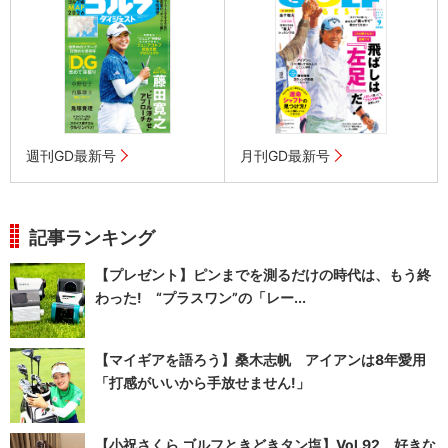
週刊GD最新号
月刊GD最新号
記事ランキング
【プレゼント】ピンまでを測るだけの時代は、もう終
わった! “プラスワン”の「レー...
【マイギアを語ろう】桑木志帆 アイアンは8年愛用
「打感がいいから手放せません!」
【小祝さくら ゴルフときどきタン塩】Vol.92 好きな