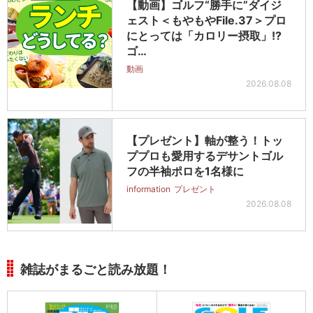
【動画】ゴルフ“勝手に”ダイジ
ェスト＜もやもやFile.37＞プロ
にとっては「カロリー摂取」!?
ゴ…
動画
2026.08.08
【プレゼント】軸が整う！トッ
ププロも愛用するデサントゴル
フの半袖ポロを1名様に
information
プレゼント
2026.08.08
雑誌がまるごと読み放題！