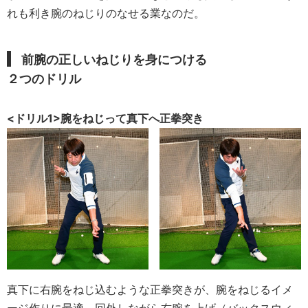
れも利き腕のねじりのなせる業なのだ。
前腕の正しいねじりを身につける
２つのドリル
<ドリル1>腕をねじって真下へ正拳突き
真下に右腕をねじ込むような正拳突きが、腕をねじるイメ
ージ作りに最適。回外しながら右腕を上げ（バックスウィ