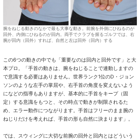
腕をねじる動きのなかで最も大事な動き。前腕を外側にひねるのが
回外、内側にひねるのが回内。両手でクラブを握るゴルフでは、右
腕が回内（回外）すれば、自然と左は回外（回内）する
この6つの動きの中でも「重要なのは回内と回外です」と大
本プロ。「手首の動きは、腕をねじることで連動しますの
で意識する必要はありません。世界ランク1位のD・ジョン
ソンのような左手の掌屈や、右手首の角度を変えないよう
になどの指導もありますが、基本的に手首をキープ（固
定）する意識をもつと、その時点で動きが制限されるた
め、エラー動作につながります。手首はフリーのまま腕の
ねじりだけを考えれば、手首の形も自然に決まります」。
では、スウィングに大切な前腕の回外と回内とはどういう