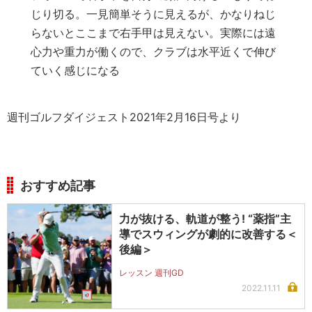
じり切る。一見簡単そうに見えるが、かなりねじ
らないとここまで右手甲は見えない。実際には遠
心力や重力が働くので、クラブは水平近くで伸び
ていく感じになる
週刊ゴルフダイジェスト2021年2月16日号より
おすすめ記事
力が抜ける、軌道が整う! “薬指”主
導でスウィングが劇的に改善する＜
後編＞
レッスン 週刊GD
2022.11.11