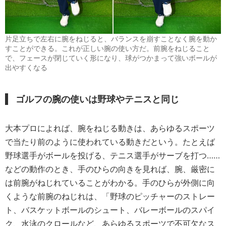
片足立ちで左右に腕をねじると、バランスを崩すことなく腕を動か
すことができる。これが正しい腕の使い方だ。前腕をねじること
で、フェースが閉じていく形になり、球がつかまって強いボールが
出やすくなる
ゴルフの腕の使いは野球やテニスと同じ
大本プロによれば、腕をねじる動きは、あらゆるスポーツ
で当たり前のように使われている動きだという。たとえば
野球選手がボールを投げる、テニス選手がサーブを打つ……
などの動作のとき、手のひらの向きを見れば、腕、厳密に
は前腕がねじれていることがわかる。手のひらが外側に向
くような前腕のねじれは、「野球のピッチャーのストレー
ト、バスケットボールのシュート、バレーボールのスパイ
ク、水泳のクロールなど、あらゆるスポーツで不可欠なス