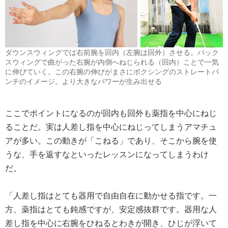
ダウンスウィングでは右前腕を回内（左腕は回外）させる。バック
スウィングで曲がった右腕が内側へねじられる（回内）ことで一気
に伸びていく。この右腕の伸びがまさにボクシングのストレートパ
ンチのイメージ。より大きなパワーが生み出せる
ここでポイントになるのが回内も回外も薬指を中心にねじ
ることだ。実は人差し指を中心にねじってしまうアマチュ
アが多い。この動きが「こねる」であり、そこから腕を使
うな、手を返すなといったレッスンになってしまうわけ
だ。
「人差し指はとても器用で自由自在に動かせる指です。一
方、薬指はとても鈍感ですが、安定感抜群です。器用な人
差し指を中心に右腕をひねるとわきが開き、ひじが浮いて