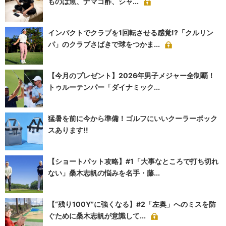
ものは魚、ナマコ酢、シャ...
インパクトでクラブを1回転させる感覚!?「クルリン
パ」のクラブさばきで球をつかま...
【今月のプレゼント】2026年男子メジャー全制覇！
トゥルーテンパー「ダイナミック...
猛暑を前に今から準備！ゴルフにいいクーラーボック
スあります!!
【ショートパット攻略】#1「大事なところで打ち切れ
ない」桑木志帆の悩みを名手・藤...
【“残り100Y”に強くなる】#2「左奥」へのミスを防
ぐために桑木志帆が意識して...