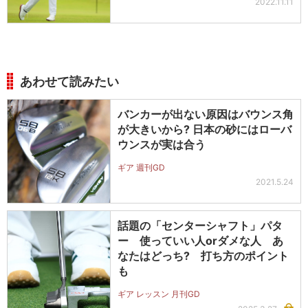
2022.11.11
あわせて読みたい
バンカーが出ない原因はバウンス角
が大きいから? 日本の砂にはローバ
ウンスが実は合う
ギア 週刊GD
2021.5.24
話題の「センターシャフト」パタ
ー 使っていい人orダメな人 あ
なたはどっち? 打ち方のポイント
も
ギア レッスン 月刊GD