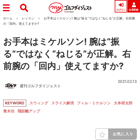
ログイン
会員登録
ホーム
レッスン
お手本はミケルソン! 腕は“振る”ではなく“ねじる”が正解。右前腕
の「回内」使えてますか?
お手本はミケルソン! 腕は“振
る”ではなく“ねじる”が正解。右
前腕の「回内」使えてますか?
2021.02.13
週刊ゴルフダイジェスト
KEYWORD
スウィング
スライス解消
フィル・ミケルソン
大本研太郎
青木功
飛距離アップ
お気に入り