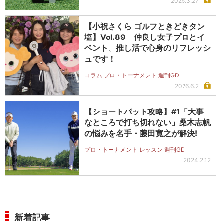
2025.3.27
【小祝さくら ゴルフときどきタン
塩】Vol.89 仲良し女子プロとイ
ベント、推し活で心身のリフレッシ
ュです！
コラム プロ・トーナメント 週刊GD
2026.6.2
【ショートパット攻略】#1「大事
なところで打ち切れない」桑木志帆
の悩みを名手・藤田寛之が解決!
プロ・トーナメント レッスン 週刊GD
2024.2.12
新着記事