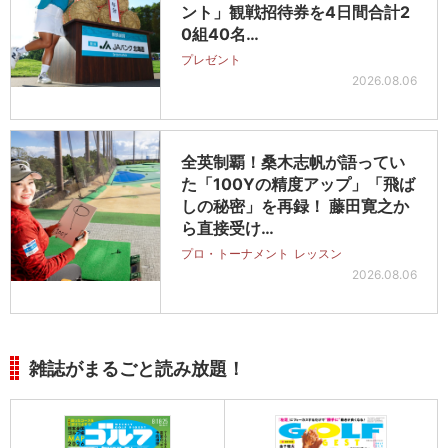
ント」観戦招待券を4日間合計2
0組40名…
プレゼント
2026.08.06
全英制覇！桑木志帆が語ってい
た「100Yの精度アップ」「飛ば
しの秘密」を再録！ 藤田寛之か
ら直接受け…
プロ・トーナメント
レッスン
2026.08.06
雑誌がまるごと読み放題！