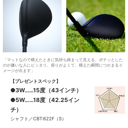
「マットなので構えたときに気持ち締まって見える。ボテッとした
のが嫌いな人にピッタリ。座りがよくて、構えた瞬間につかまるイ
メージが出ます」
【プレゼントスペック】
●3W……15度（43インチ）
●5W……18度（42.25イン
チ）
シャフト／CBT:622F（S）