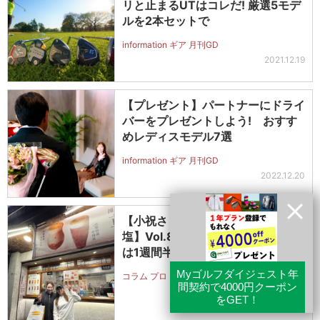
リと止まるUTはコレだ! 厳選5モデ
ルを2本セットで
information ギア 月刊GD
2021.12.19
【プレゼント】パートナーにドライ
バーをプレゼントしよう! おすす
めレディスモデル7選
information ギア 月刊GD
2022.12.20
【小祝さくら ゴルフときどきタン
塩】Vol.87 朝11時に起きる生活
は1週間半でやめました
コラム プロ・トーナメント 週刊GD
2026.4.29