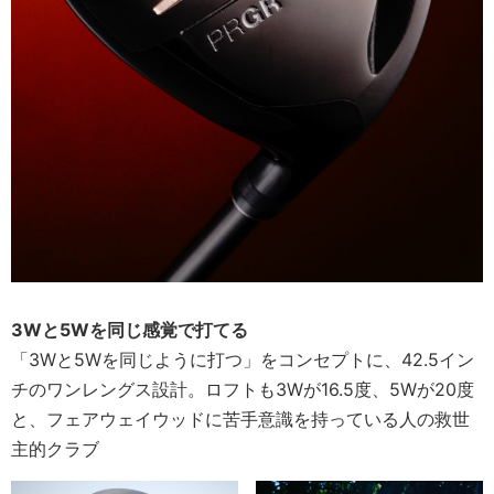
3Wと5Wを同じ感覚で打てる
「3Wと5Wを同じように打つ」をコンセプトに、42.5イン
チのワンレングス設計。ロフトも3Wが16.5度、5Wが20度
と、フェアウェイウッドに苦手意識を持っている人の救世
主的クラブ