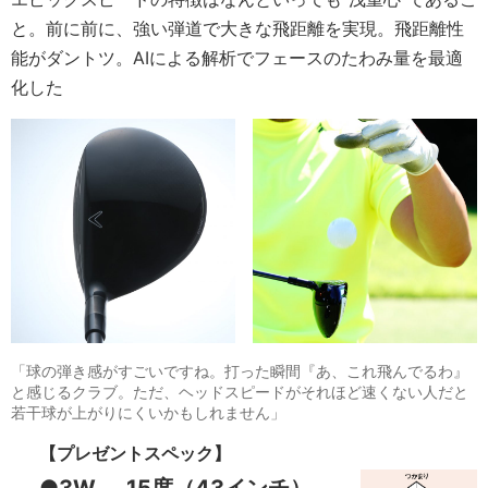
と。前に前に、強い弾道で大きな飛距離を実現。飛距離性
能がダントツ。AIによる解析でフェースのたわみ量を最適
化した
「球の弾き感がすごいですね。打った瞬間『あ、これ飛んでるわ』
と感じるクラブ。ただ、ヘッドスピードがそれほど速くない人だと
若干球が上がりにくいかもしれません」
【プレゼントスペック】
●3W……15度（43インチ）