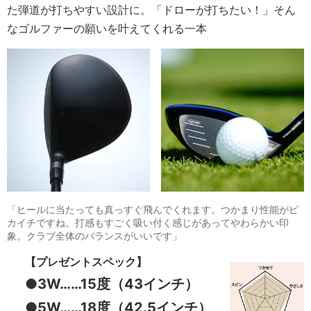
た弾道が打ちやすい設計に。「ドローが打ちたい！」そん
なゴルファーの願いを叶えてくれる一本
「ヒールに当たっても真っすぐ飛んでくれます。つかまり性能がピ
カイチですね。打感もすごく吸い付く感じがあってやわらかい印
象。クラブ全体のバランスがいいです」
【プレゼントスペック】
●3W……15度（43インチ）
●5W……18度（42.5インチ）