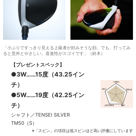
「小ぶりですっきり見える上級者が好みそうな顔。でも、打ってみ
ると意外とやさしい。直進性がスゴイです」（鈴木）
【プレゼントスペック】
●3W……15度（43.25イン
チ）
●5W……19度（42.25イン
チ）
シャフト／TENSEI SILVER
TM50（S）
※「スピン」の項目は低スピンほど高い評価にしています