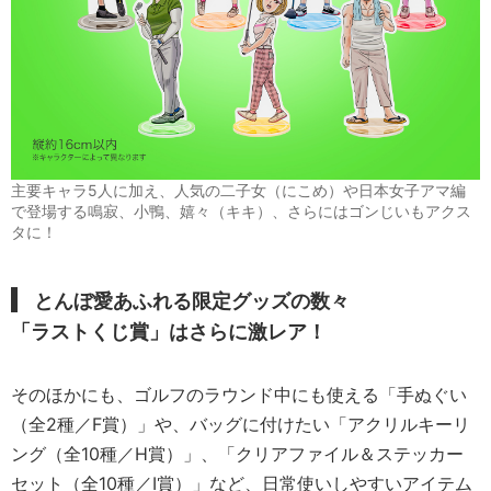
主要キャラ5人に加え、人気の二子女（にこめ）や日本女子アマ編
で登場する鳴寂、小鴨、嬉々（キキ）、さらにはゴンじいもアクス
タに！
とんぼ愛あふれる限定グッズの数々
「ラストくじ賞」はさらに激レア！
そのほかにも、ゴルフのラウンド中にも使える「手ぬぐい
（全2種／F賞）」や、バッグに付けたい「アクリルキーリ
ング（全10種／H賞）」、「クリアファイル＆ステッカー
セット（全10種／I賞）」など、日常使いしやすいアイテム