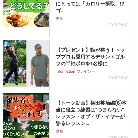
にとっては「カロリー摂取」!?
ゴ…
動画
2026.08.08
【プレゼント】軸が整う！トッ
ププロも愛用するデサントゴル
フの半袖ポロを1名様に
information
プレゼント
2026.08.08
【トーク動画】横田英治編⑥本
当に役立つ練習は“つまらない”
レッスン・オブ・ザ・イヤーが
語るレッスン…
動画
2026.08.06