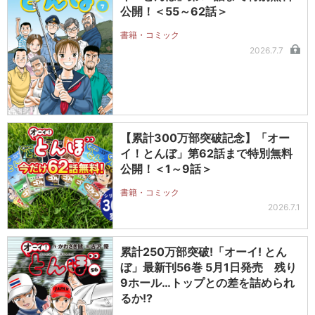
公開！＜55～62話＞
書籍・コミック
2026.7.7
【累計300万部突破記念】「オー
イ！とんぼ」第62話まで特別無料
公開！＜1～9話＞
書籍・コミック
2026.7.1
累計250万部突破!「オーイ! とん
ぼ」最新刊56巻 5月1日発売 残り
9ホール…トップとの差を詰められ
るか!?