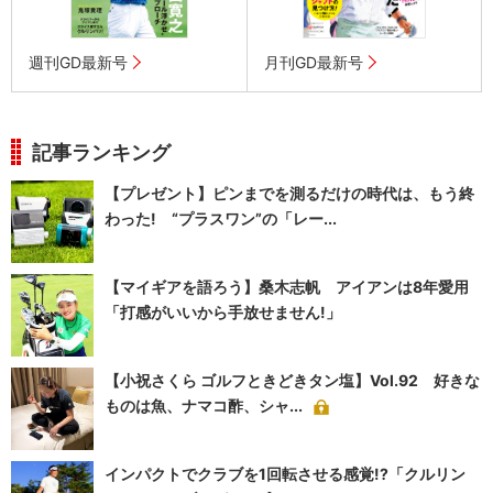
週刊GD最新号
月刊GD最新号
記事ランキング
【プレゼント】ピンまでを測るだけの時代は、もう終
わった! “プラスワン”の「レー...
【マイギアを語ろう】桑木志帆 アイアンは8年愛用
「打感がいいから手放せません!」
【小祝さくら ゴルフときどきタン塩】Vol.92 好きな
ものは魚、ナマコ酢、シャ...
インパクトでクラブを1回転させる感覚!?「クルリン