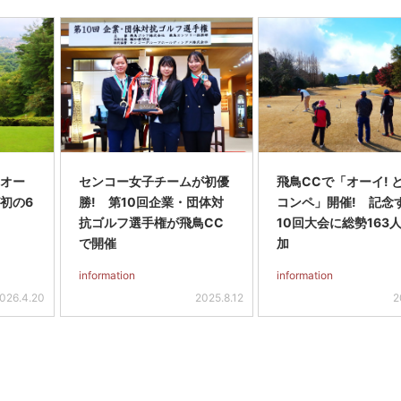
「オー
センコー女子チームが初優
飛鳥CCで「オーイ! 
が初の6
勝! 第10回企業・団体対
コンペ」開催! 記念
抗ゴルフ選手権が飛鳥CC
10回大会に総勢163
で開催
加
information
information
026.4.20
2025.8.12
2