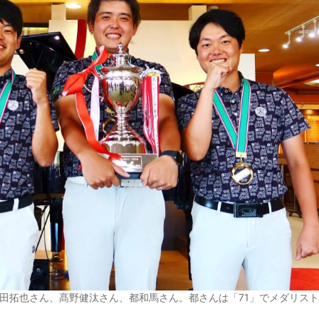
田拓也さん、髙野健汰さん、都和馬さん。都さんは「71」でメダリスト