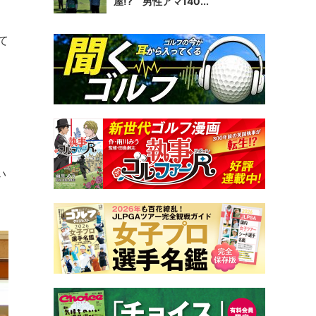
屋!? 男性アマ140...
て
い