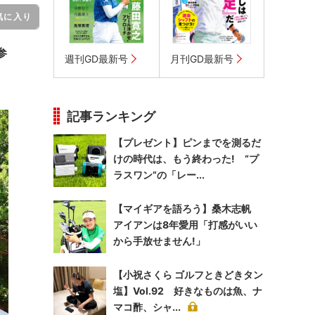
気に入り
参
週刊GD最新号
月刊GD最新号
記事ランキング
【プレゼント】ピンまでを測るだ
けの時代は、もう終わった! “プ
ラスワン”の「レー...
【マイギアを語ろう】桑木志帆
アイアンは8年愛用「打感がいい
から手放せません!」
【小祝さくら ゴルフときどきタン
塩】Vol.92 好きなものは魚、ナ
マコ酢、シャ...