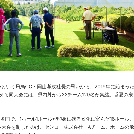
という飛鳥CC・岡山孝次社長の思いから、2016年に始まっ
える同大会には、県内外から33チーム129名が集結。盛夏の奈
の名門で、1ホール1ホールが印象に残る変化に富んだ18ホール。
本大会を制したのは、センコー株式会社・Aチーム。ホームの飛