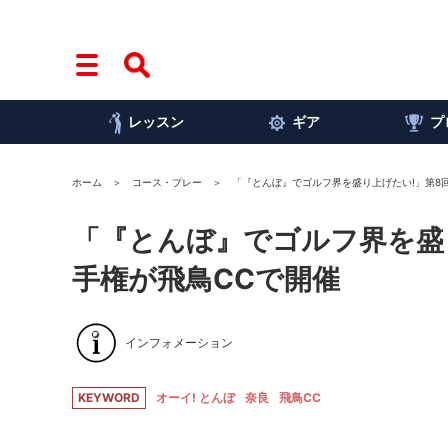
レッスン
ギア
プ
ホーム
コース・プレー
「『とんぼ』でゴルフ界を盛り上げたい!」第8
「『とんぼ』でゴルフ界を盛
手権が飛鳥CCで開催
インフォメーション
KEYWORD
オーイ! とんぼ
奈良
飛鳥CC