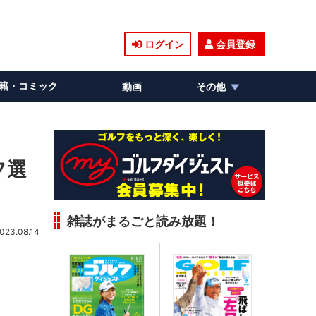
ログイン
会員登録
籍・コミック
動画
その他
フ選
雑誌がまるごと読み放題！
023.08.14