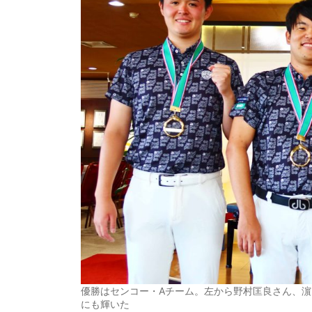
優勝はセンコー・Aチーム。左から野村匡良さん、濵
にも輝いた