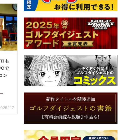
プロも
CCで
コン
レー
025.1.17