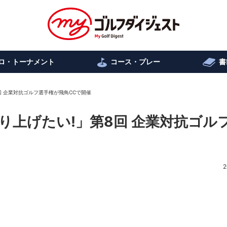
ロ・トーナメント
コース・プレー
書
回 企業対抗ゴルフ選手権が飛鳥CCで開催
り上げたい!」第8回 企業対抗ゴル
2