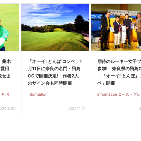
】桑木
「オーイ! とんぼ コンペ」1
期待のルーキー女子
年愛用
月11日に奈良の名門・飛鳥
参加! 奈良県の飛鳥
放せま
CCで開催決定! 作者2人
「『オーイ! とんぼ』
のサイン会も同時開催
ペ」開催
 月刊
information
information コース・プ
024.8.30
2025.11.21
2