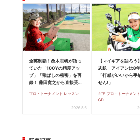
全英制覇！桑木志帆が語っ
【マイギアを語ろう
ていた「100Yの精度アッ
志帆 アイアンは8
プ」「飛ばしの秘密」を再
「打感がいいから手
録！ 藤田寛之から直接受け
せん!」
たパットのアドバイスも
プロ・トーナメント レッスン
ギア プロ・トーナメント
GD
2026.8.6
2