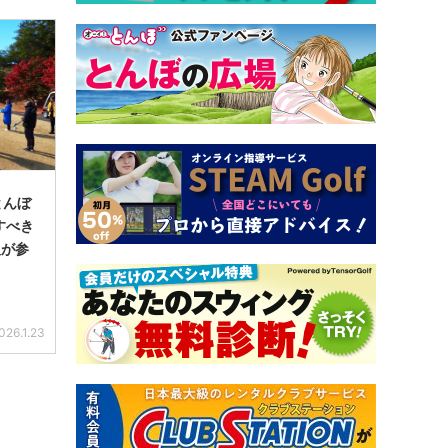
とんぼ
すべき
人が参
026.1.23