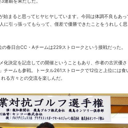
会3連覇を果たした。
いが始まると思ってヒヤヒヤしています。今回は体調不良もあっ
3人に引っ張ってもらって、僅差で優勝できたことをうれしく思
。
3位の春日台CC・Aチームは229ストロークという接戦だった。
ニメ化決定を記念しての開催ということもあり、作者の古沢優さ
」チームも参戦。トータル261ストロークで12位と上位には食
くれる方々との交流を楽しんだ。