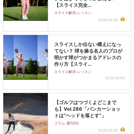
【スライス完全…
スライス解消
レッスン
2026.08.06
スライスしか出ない構えになっ
てない？ 球を操る名人のプロが
明かす球がつかまるアドレスの
作り方【スライ…
スライス解消
レッスン
2026.08.06
【ゴルフはつづくよどこまで
も】Vol.286「バンカーショッ
トは“ヘッドを落とす”」
コラム
週刊GD
2026.08.06