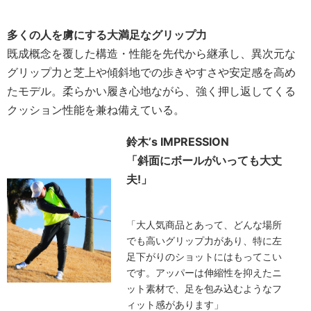
多くの人を虜にする大満足なグリップ力
既成概念を覆した構造・性能を先代から継承し、異次元な
グリップ力と芝上や傾斜地での歩きやすさや安定感を高め
たモデル。柔らかい履き心地ながら、強く押し返してくる
クッション性能を兼ね備えている。
鈴木’s IMPRESSION
「斜面にボールがいっても大丈
夫!」
「大人気商品とあって、どんな場所
でも高いグリップ力があり、特に左
足下がりのショットにはもってこい
です。アッパーは伸縮性を抑えたニ
ット素材で、足を包み込むようなフ
ィット感があります」