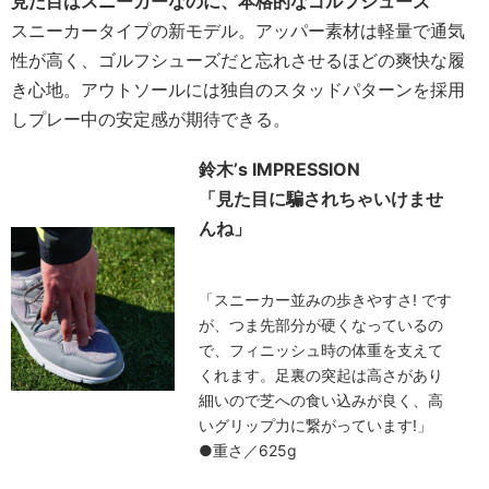
見た目はスニーカーなのに、本格的なゴルフシューズ
スニーカータイプの新モデル。アッパー素材は軽量で通気
性が高く、ゴルフシューズだと忘れさせるほどの爽快な履
き心地。アウトソールには独自のスタッドパターンを採用
しプレー中の安定感が期待できる。
鈴木’s IMPRESSION
「見た目に騙されちゃいけませ
んね」
「スニーカー並みの歩きやすさ! です
が、つま先部分が硬くなっているの
で、フィニッシュ時の体重を支えて
くれます。足裏の突起は高さがあり
細いので芝への食い込みが良く、高
いグリップ力に繋がっています!」
●重さ／625g