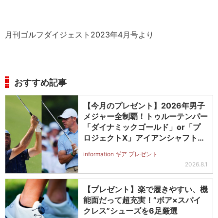
月刊ゴルフダイジェスト2023年4月号より
おすすめ記事
【今月のプレゼント】2026年男子
メジャー全制覇！トゥルーテンパー
「ダイナミックゴールド」or「プ
ロジェクトX」アイアンシャフト
（#5～#PW）＋ICONグリップセ
information ギア プレゼント
ットを抽選で2名に！
2026.8.1
【プレゼント】楽で履きやすい、機
能面だって超充実！”ボア×スパイ
クレス”シューズを6足厳選