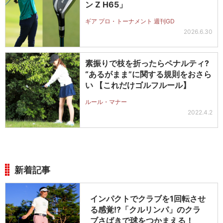
ン Z H65」
ギア プロ・トーナメント 週刊GD
2026.6.30
素振りで枝を折ったらペナルティ?
“あるがまま”に関する規則をおさら
い 【これだけゴルフルール】
ルール・マナー
2022.4.2
新着記事
インパクトでクラブを1回転させ
る感覚!?「クルリンパ」のクラ
ブさばきで球をつかまえる！