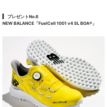
プレゼントNo.6
NEW BALANCE「FuelCell 1001 v4 SL BOA®️」