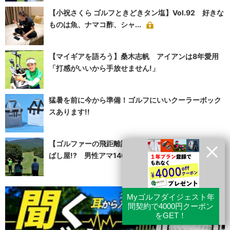
【小祝さくら ゴルフときどきタン塩】Vol.92 好きな
ものは魚、ナマコ酢、シャ...
【マイギアを語ろう】桑木志帆 アイアンは8年愛用
「打感がいいから手放せません!」
猛暑を前に今から準備！ゴルフにいいクーラーボック
スあります!!
【ゴルファーの飛距離調査2025】＜前編＞220Yは飛
ばし屋!? 男性アマ140...