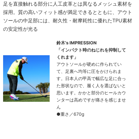
足を直接触れる部分に人工皮革とは異なるメッシュ素材を
採用。質の高いフィット感が満足できるとともに、アウト
ソールの中足部には、耐久性・耐摩耗性に優れたTPU素材
の安定性が光る
鈴木’s IMPRESSION
「インパクト時のねじれを抑制して
くれます」
アウトソールが硬めに作られてい
て、足裏へ均等に圧をかけられま
す。日本人の甲高で幅広な足に合っ
た形状なので、履く人を選ばないと
思います。かかと部分のヒールカウ
ンターは高めですが痛さを感じませ
ん
●重さ／670g