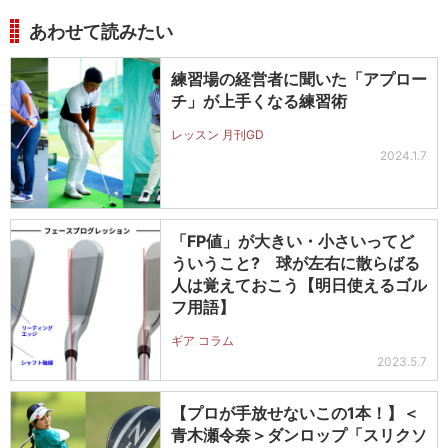
あわせて読みたい
練習場の経営者に聞いた「アプロー
チ」が上手くなる練習術
レッスン 月刊GD
2024.1.7
「FP値」が大きい・小さいってど
ういうこと? 球が左右に散らばる
人は覚えておこう【明日使えるゴル
フ用語】
ギア コラム
2023.5.7
【プロが手放せないこの1本！】＜
青木瀬令奈＞ダンロップ「スリクソ