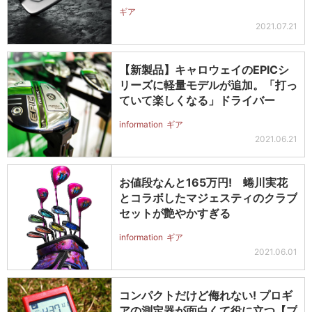
ギア
2021.07.21
【新製品】キャロウェイのEPICシ
リーズに軽量モデルが追加。「打っ
ていて楽しくなる」ドライバー
information
ギア
2021.06.21
お値段なんと165万円! 蜷川実花
とコラボしたマジェスティのクラブ
セットが艶やかすぎる
information
ギア
2021.06.01
コンパクトだけど侮れない! プロギ
アの測定器が面白くて役に立つ【プ