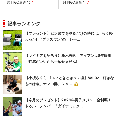
週刊GD最新号
月刊GD最新号
記事ランキング
【プレゼント】ピンまでを測るだけの時代は、もう終
わった! “プラスワン”の「レー...
【マイギアを語ろう】桑木志帆 アイアンは8年愛用
「打感がいいから手放せません!」
【小祝さくら ゴルフときどきタン塩】Vol.92 好きな
ものは魚、ナマコ酢、シャ...
【今月のプレゼント】2026年男子メジャー全制覇！
トゥルーテンパー「ダイナミック...