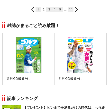
1
2
3
4
5
…
14
雑誌がまるごと読み放題！
週刊GD最新号
月刊GD最新号
記事ランキング
【プレゼント】ピンまでを測るだけの時代は、もう終