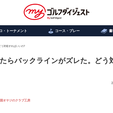
ロ・トーナメント
コース・プレー
書
どう対処すればいいの?
たらバックラインがズレた。どう
2
固オヤジのクラブ工房