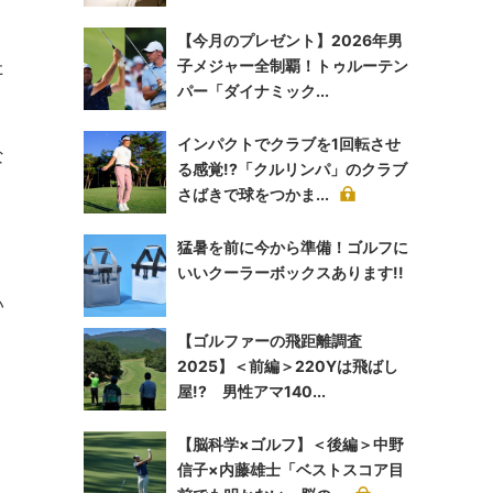
【今月のプレゼント】2026年男
た
子メジャー全制覇！トゥルーテン
パー「ダイナミック...
インパクトでクラブを1回転させ
な
る感覚!?「クルリンパ」のクラブ
さばきで球をつかま...
猛暑を前に今から準備！ゴルフに
いいクーラーボックスあります!!
い
【ゴルファーの飛距離調査
2025】＜前編＞220Yは飛ばし
屋!? 男性アマ140...
【脳科学×ゴルフ】＜後編＞中野
信子×内藤雄士「ベストスコア目