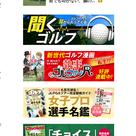
前でも叩かない、脳の...
変
ん
す
が