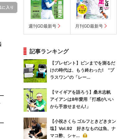
気に入り
週刊GD最新号
月刊GD最新号
悩
記事ランキング
【プレゼント】ピンまでを測るだ
けの時代は、もう終わった! “プ
ラスワン”の「レー...
【マイギアを語ろう】桑木志帆
アイアンは8年愛用「打感がいい
イ
から手放せません!」
【小祝さくら ゴルフときどきタン
塩】Vol.92 好きなものは魚、ナ
マコ酢、シャ...