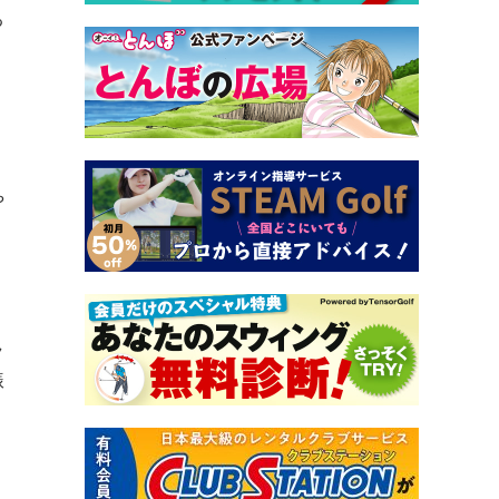
る
う
や
ラ
振