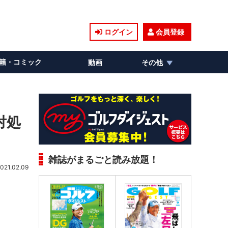
ログイン
会員登録
籍・コミック
動画
その他
対処
雑誌がまるごと読み放題！
021.02.09