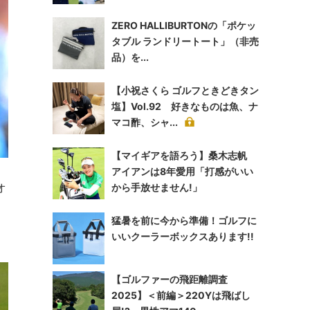
ZERO HALLIBURTONの「ポケッ
タブル ランドリートート」（非売
品）を...
【小祝さくら ゴルフときどきタン
塩】Vol.92 好きなものは魚、ナ
マコ酢、シャ...
【マイギアを語ろう】桑木志帆
アイアンは8年愛用「打感がいい
オ
から手放せません!」
猛暑を前に今から準備！ゴルフに
いいクーラーボックスあります!!
【ゴルファーの飛距離調査
2025】＜前編＞220Yは飛ばし