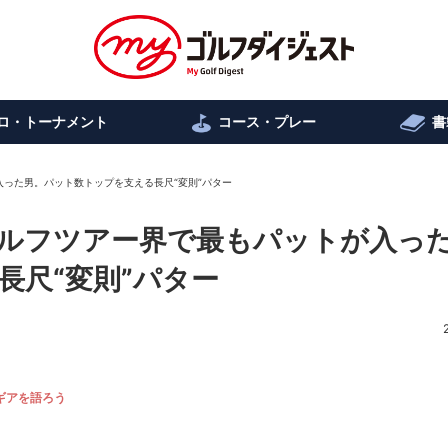
ロ・トーナメント
コース・プレー
書
った男。パット数トップを支える長尺“変則”パター
ルフツアー界で最もパットが入っ
長尺“変則”パター
ギアを語ろう