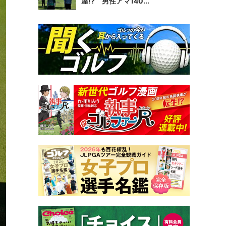
屋!? 男性アマ140...