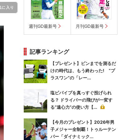
気に入り
週刊GD最新号
月刊GD最新号
記事ランキング
【プレゼント】ピンまでを測るだ
けの時代は、もう終わった! “プ
ラスワン”の「レー...
塩ビパイプを真っすぐ投げられ
る？ ドライバーの飛びが一変す
る“遠心力”の使い方【...
【今月のプレゼント】2026年男
子メジャー全制覇！トゥルーテン
パー「ダイナミック...