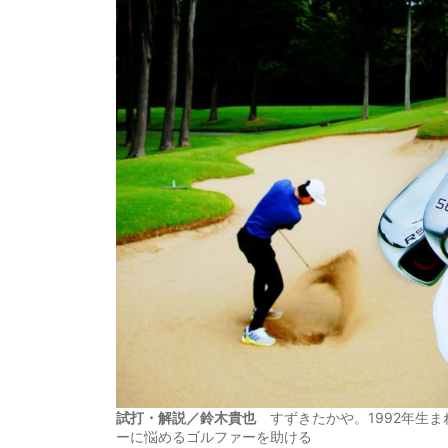
試打・解説／鈴木貴也
すずきたかや。1992年生
ーに悩めるゴルファーを助ける