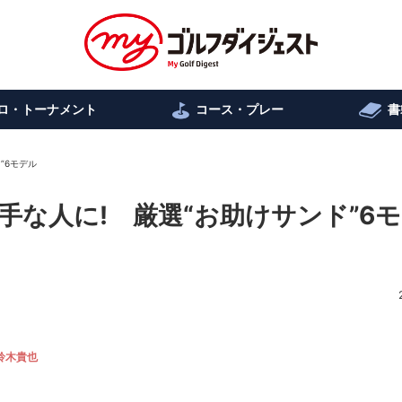
ロ・トーナメント
コース・プレー
書
”6モデル
な人に! 厳選“お助けサンド”6
鈴木貴也