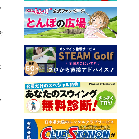
鈴
と
り
に
考