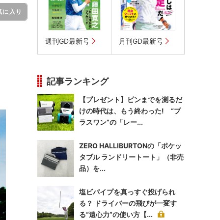
気に入り
週刊GD最新号
月刊GD最新号
記事ランキング
【プレゼント】ピンまでを測るだ
けの時代は、もう終わった! “プ
ラスワン”の「レー...
ZERO HALLIBURTONの「ポケッ
タブル ランドリートート」（非売
品）を...
塩ビパイプを真っすぐ投げられ
る？ ドライバーの飛びが一変す
る“遠心力”の使い方【...