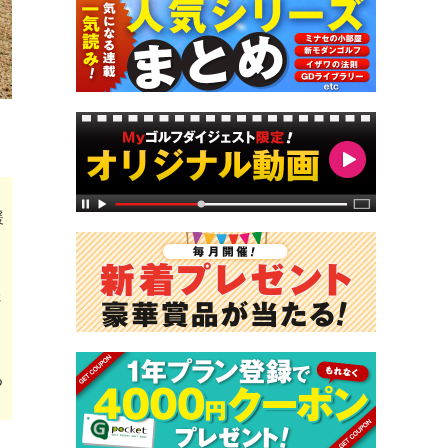
緩
さ
る