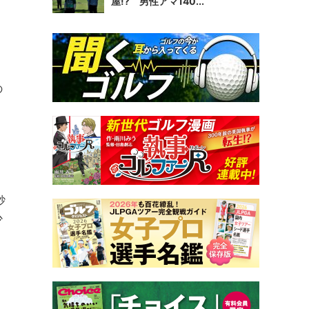
屋!? 男性アマ140...
の
く
砂
少