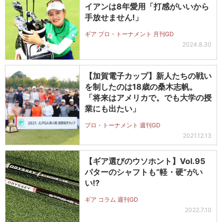
イアンは8年愛用「打感がいいから
手放せません!」
ギア プロ・トーナメント 月刊GD
2024.8.30
【加賀電子カップ】新人たちの戦い
を制したのは18歳の桑木志帆。
「将来はアメリカで。でも大学の授
業にも出たい」
プロ・トーナメント 週刊GD
2021.12.13
【ギア選びのウソホント】Vol.95
パターのシャフトも“軽・硬”がい
い!?
ギア コラム 週刊GD
2022.7.10