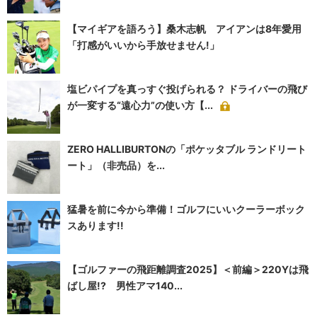
【マイギアを語ろう】桑木志帆 アイアンは8年愛用
「打感がいいから手放せません!」
塩ビパイプを真っすぐ投げられる？ ドライバーの飛び
が一変する“遠心力”の使い方【...
ZERO HALLIBURTONの「ポケッタブル ランドリート
ート」（非売品）を...
猛暑を前に今から準備！ゴルフにいいクーラーボック
スあります!!
【ゴルファーの飛距離調査2025】＜前編＞220Yは飛
ばし屋!? 男性アマ140...