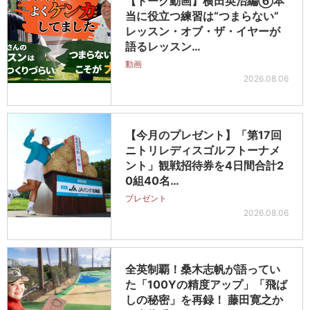
【トーク動画】横田英治編⑥本
当に役立つ練習は“つまらない”
レッスン・オブ・ザ・イヤーが
語るレッスン…
動画
2026.08.06
【今月のプレゼント】「第17回
ニトリレディスゴルフトーナメ
ント」観戦招待券を4日間合計2
0組40名…
プレゼント
2026.08.06
全英制覇！桑木志帆が語ってい
た「100Yの精度アップ」「飛ば
しの秘密」を再録！ 藤田寛之か