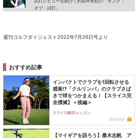
試打レビューを続けて約四半世紀の「キング・
オブ・試打」
週刊ゴルフダイジェスト2022年7月26日号より
おすすめ記事
インパクトでクラブを1回転させる
感覚!?「クルリンパ」のクラブさば
きで球をつかまえる！【スライス完
全撲滅】＜後編＞
スライス解消 レッスン
2026.8.6
【マイギアを語ろう】桑木志帆 ア