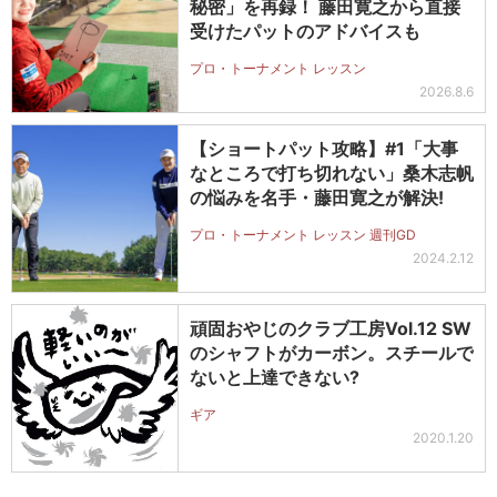
秘密」を再録！ 藤田寛之から直接
受けたパットのアドバイスも
プロ・トーナメント レッスン
2026.8.6
【ショートパット攻略】#1「大事
なところで打ち切れない」桑木志帆
の悩みを名手・藤田寛之が解決!
プロ・トーナメント レッスン 週刊GD
2024.2.12
頑固おやじのクラブ工房Vol.12 SW
のシャフトがカーボン。スチールで
ないと上達できない?
ギア
2020.1.20