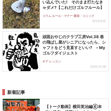
い込んでいた! そのまま打たなき
ゃダメ?【これだけゴルフルール】
コラム ルール・マナー 書籍・コミック
2022.9.10
頑固おやじのクラブ工房Vol.38 巷
の飛ばし屋がシニアになったら、シ
ャフトをどう見直すといい? – My
ゴルフダイジェスト
ギア レッスン
2020.10.28
新着記事
【トーク動画】横田英治編⑥本