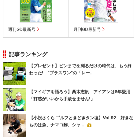
週刊GD最新号
月刊GD最新号
記事ランキング
【プレゼント】ピンまでを測るだけの時代は、もう終
わった! “プラスワン”の「レー...
【マイギアを語ろう】桑木志帆 アイアンは8年愛用
「打感がいいから手放せません!」
【小祝さくら ゴルフときどきタン塩】Vol.92 好きな
ものは魚、ナマコ酢、シャ...