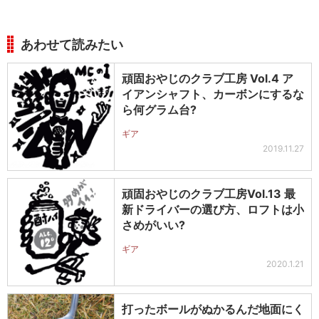
あわせて読みたい
頑固おやじのクラブ工房 Vol.4 ア
イアンシャフト、カーボンにするな
ら何グラム台?
ギア
2019.11.27
頑固おやじのクラブ工房Vol.13 最
新ドライバーの選び方、ロフトは小
さめがいい?
ギア
2020.1.21
打ったボールがぬかるんだ地面にく