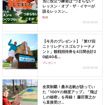
当に役立つ練習は“つまらない”
レッスン・オブ・ザ・イヤーが
語るレッスン…
動画
2026.08.06
【今月のプレゼント】「第17回
ニトリレディスゴルフトーナメ
ント」観戦招待券を4日間合計2
0組40名…
プレゼント
2026.08.06
全英制覇！桑木志帆が語ってい
た「100Yの精度アップ」「飛ば
しの秘密」を再録！ 藤田寛之か
ら直接受け…