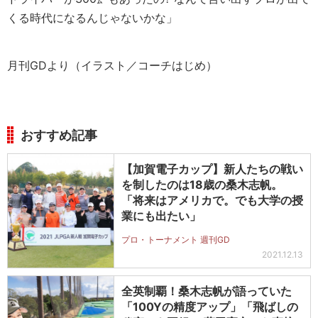
くる時代になるんじゃないかな」
月刊GDより（イラスト／コーチはじめ）
おすすめ記事
【加賀電子カップ】新人たちの戦い
を制したのは18歳の桑木志帆。
「将来はアメリカで。でも大学の授
業にも出たい」
プロ・トーナメント 週刊GD
2021.12.13
全英制覇！桑木志帆が語っていた
「100Yの精度アップ」「飛ばしの